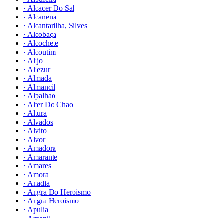
· Alcacer Do Sal
· Alcanena
· Alcantarilha, Silves
· Alcobaça
· Alcochete
· Alcoutim
· Alijo
· Aljezur
· Almada
· Almancil
· Alpalhao
· Alter Do Chao
· Altura
· Alvados
· Alvito
· Alvor
· Amadora
· Amarante
· Amares
· Amora
· Anadia
· Angra Do Heroismo
· Angra Heroismo
· Apulia