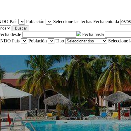
País
Población
Seleccione las fechas
Fecha entrada
Buscar
Fecha desde
Fecha hasta
País
Población
Tipo
Seleccione l