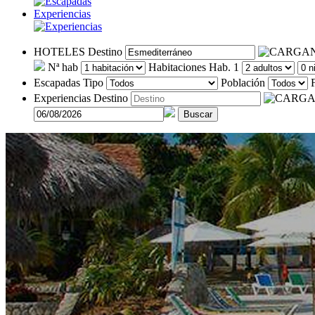
Experiencias
HOTELES
Destino
Nª hab
Habitaciones
Hab. 1
Escapadas
Tipo
Población
Experiencias
Destino
Buscar