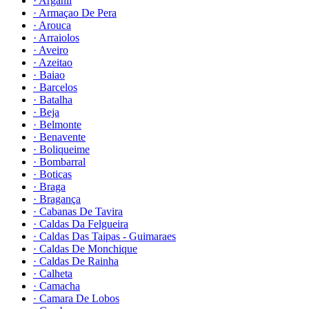
· Arganil
· Armaçao De Pera
· Arouca
· Arraiolos
· Aveiro
· Azeitao
· Baiao
· Barcelos
· Batalha
· Beja
· Belmonte
· Benavente
· Boliqueime
· Bombarral
· Boticas
· Braga
· Bragança
· Cabanas De Tavira
· Caldas Da Felgueira
· Caldas Das Taipas - Guimaraes
· Caldas De Monchique
· Caldas De Rainha
· Calheta
· Camacha
· Camara De Lobos