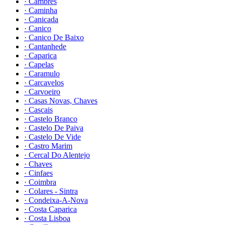
· Cambres
· Caminha
· Canicada
· Canico
· Canico De Baixo
· Cantanhede
· Caparica
· Capelas
· Caramulo
· Carcavelos
· Carvoeiro
· Casas Novas, Chaves
· Cascais
· Castelo Branco
· Castelo De Paiva
· Castelo De Vide
· Castro Marim
· Cercal Do Alentejo
· Chaves
· Cinfaes
· Coimbra
· Colares - Sintra
· Condeixa-A-Nova
· Costa Caparica
· Costa Lisboa