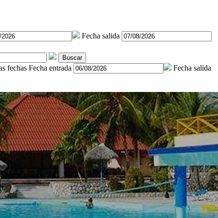
Fecha salida
Buscar
as fechas
Fecha entrada
Fecha salida