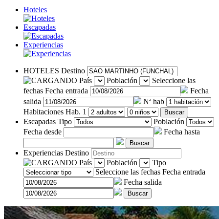
Hoteles
Escapadas
Experiencias
HOTELES
Destino
País
Población
Seleccione las
fechas
Fecha entrada
Fecha
salida
Nª hab
Habitaciones
Hab. 1
Buscar
Escapadas
Tipo
Población
Fecha desde
Fecha hasta
Buscar
Experiencias
Destino
País
Población
Tipo
Seleccione las fechas
Fecha entrada
Fecha salida
Buscar