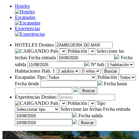
Hoteles
Escapadas
Experiencias
HOTELES
Destino
País
Población
Seleccione las
fechas
Fecha entrada
Fecha
salida
Nª hab
Habitaciones
Hab. 1
Buscar
Escapadas
Tipo
Población
Fecha desde
Fecha hasta
Buscar
Experiencias
Destino
País
Población
Tipo
Seleccione las fechas
Fecha entrada
Fecha salida
Buscar