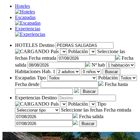
Hoteles
Escapadas
Experiencias
HOTELES
Destino
País
Población
Seleccione las
fechas
Fecha entrada
Fecha
salida
Nª hab
Habitaciones
Hab. 1
Buscar
Escapadas
Tipo
Población
Fecha desde
Fecha hasta
Buscar
Experiencias
Destino
País
Población
Tipo
Seleccione las fechas
Fecha entrada
Fecha salida
Buscar