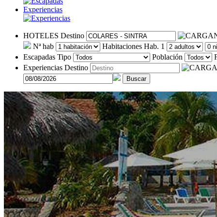
Experiencias
HOTELES
Destino
Nª hab
Habitaciones
Hab. 1
Escapadas
Tipo
Población
Experiencias
Destino
Buscar