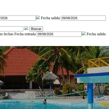
Fecha salida
Buscar
as fechas
Fecha entrada
Fecha salida