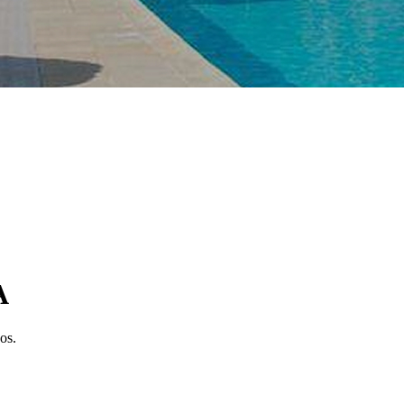
A
os.