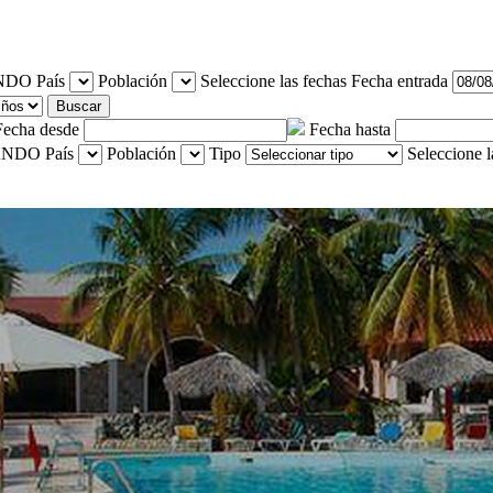
País
Población
Seleccione las fechas
Fecha entrada
Buscar
Fecha desde
Fecha hasta
País
Población
Tipo
Seleccione l