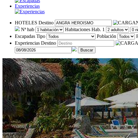
Experiencias
HOTELES
Destino
Nª hab
Habitaciones
Hab. 1
Escapadas
Tipo
Población
Experiencias
Destino
Buscar