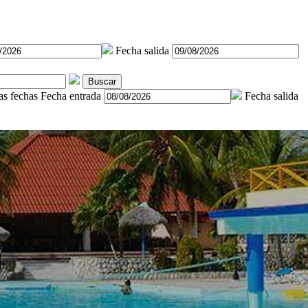
Fecha salida
Buscar
as fechas
Fecha entrada
Fecha salida