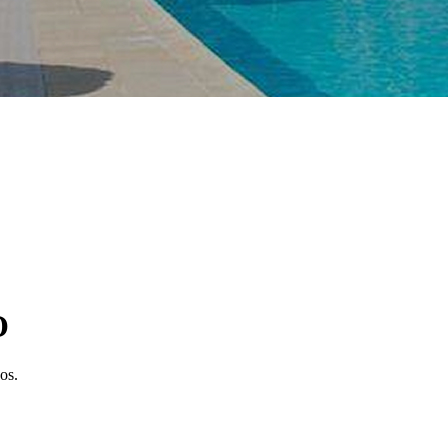
O
os.