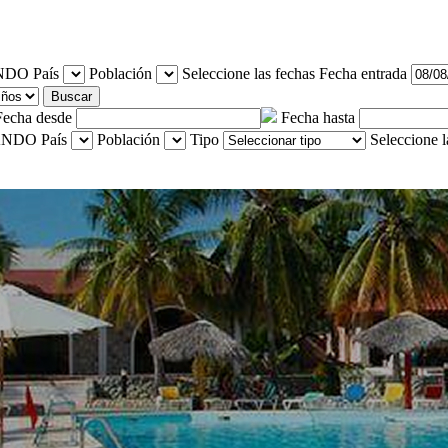
País
Población
Seleccione las fechas
Fecha entrada
Buscar
Fecha desde
Fecha hasta
País
Población
Tipo
Seleccione l