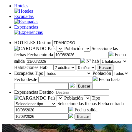
Hoteles
Escapadas
Experiencias
HOTELES
Destino
País
Población
Seleccione las
fechas
Fecha entrada
Fecha
salida
Nª hab
Habitaciones
Hab. 1
Buscar
Escapadas
Tipo
Población
Fecha desde
Fecha hasta
Buscar
Experiencias
Destino
País
Población
Tipo
Seleccione las fechas
Fecha entrada
Fecha salida
Buscar