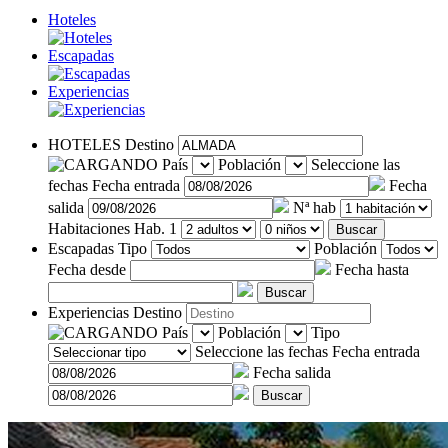
Hoteles
Escapadas
Experiencias
HOTELES
Destino
País
Población
Seleccione las
fechas
Fecha entrada
Fecha
salida
Nª hab
Habitaciones
Hab. 1
Buscar
Escapadas
Tipo
Población
Fecha desde
Fecha hasta
Buscar
Experiencias
Destino
País
Población
Tipo
Seleccione las fechas
Fecha entrada
Fecha salida
Buscar