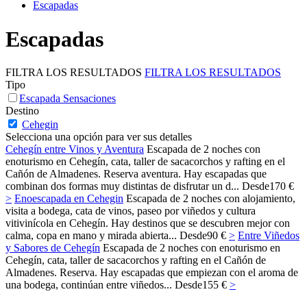
Escapadas
Escapadas
FILTRA LOS RESULTADOS
FILTRA LOS RESULTADOS
Tipo
Escapada Sensaciones
Destino
Cehegin
Selecciona una opción para ver sus detalles
Cehegín entre Vinos y Aventura
Escapada de 2 noches con
enoturismo en Cehegín, cata, taller de sacacorchos y rafting en el
Cañón de Almadenes. Reserva aventura. Hay escapadas que
combinan dos formas muy distintas de disfrutar un d...
Desde
170 €
>
Enoescapada en Cehegin
Escapada de 2 noches con alojamiento,
visita a bodega, cata de vinos, paseo por viñedos y cultura
vitivinícola en Cehegín. Hay destinos que se descubren mejor con
calma, copa en mano y mirada abierta...
Desde
90 €
>
Entre Viñedos
y Sabores de Cehegín
Escapada de 2 noches con enoturismo en
Cehegín, cata, taller de sacacorchos y rafting en el Cañón de
Almadenes. Reserva. Hay escapadas que empiezan con el aroma de
una bodega, continúan entre viñedos...
Desde
155 €
>