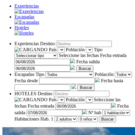
Experiencias
Escapadas
Hoteles
Experiencias
Destino
País
Población
Tipo
Seleccione las fechas
Fecha entrada
Fecha salida
Buscar
Escapadas
Tipo
Población
Fecha desde
Fecha hasta
Buscar
HOTELES
Destino
País
Población
Seleccione las
fechas
Fecha entrada
Fecha
salida
Nª hab
Habitaciones
Hab. 1
Buscar