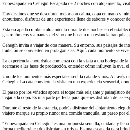
Enoescapada en Cehegin
Escapada de 2 noches con alojamiento, visit
Hay destinos que se descubren mejor con calma, copa en mano y mirad
enoturismo, disfrutar de una experiencia llena de sabores y conocer de c
Esta escapada combina alojamiento durante dos noches en el estableci
gastronómicos y amantes del vino que buscan una estancia tranquila, au
Cehegín invita a viajar de otra manera. Su entorno, sus paisajes de int
tradición se convierten en protagonistas. Aquí, cada momento se vive si
La experiencia enoturística comienza con la visita a una bodega de la 
acercarse a las fases de producción, entender cómo influyen la uva, el
Uno de los momentos más especiales será la cata de vinos. A través de
Cehegín. La cata convierte la visita en una experiencia sensorial, don
El paseo por los viñedos aporta el toque más relajante y paisajístico 
llegar a la copa. Es una parte perfecta para quienes disfrutan de las e
Durante el resto de la estancia, podrás disfrutar del alojamiento eleg
viajero marque su propio ritmo: una comida tranquila, un paseo por el 
“Enoescapada en Cehegín” es una propuesta sencilla, cuidada y llena d
forma mediterránea de disfrutar sin prisas. Es una escapada para brinda