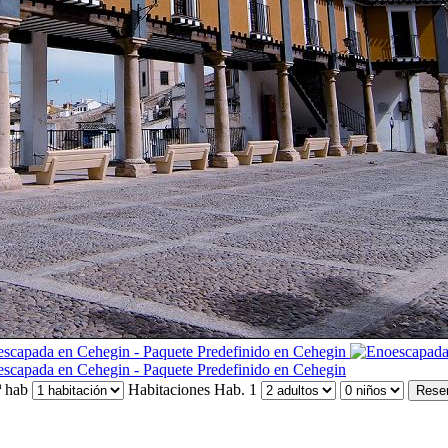
 hab
Habitaciones
Hab. 1
Rese