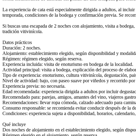
La experiencia de cata está especialmente dirigida a adultos, al incluir
temporada, condiciones de la bodega y confirmación previa. Se recomie
Si buscas una escapada de 2 noches con alojamiento, visita a bodega, c
tradición vitivinícola.
Datos prácticos
Duración: 2 noches.
Alojamiento: establecimiento elegido, según disponibilidad y modali
Régimen: régimen elegido, según reserva.
Experiencia incluida: visita de enoturismo en bodega de la localidad.
Actividad principal: visita a bodega, explicación del proceso de elab
Tipo de experiencia: enoturismo, cultura vitivinícola, degustación, pai
Nivel de actividad: bajo, con paseo suave por viñedos y recorrido por 
Experiencia previa: no necesaria.
Edad recomendada: experiencia dirigida a adultos por incluir degustac
Recomendado para: parejas, amigos, amantes del vino, viajeros gastron
Recomendaciones: llevar ropa cómoda, calzado adecuado para caminar 
Consumo responsable: se recomienda evitar conducir después de la deg
Condiciones: experiencia sujeta a disponibilidad, horarios, calendari
Qué incluye
Dos noches de alojamiento en el establecimiento elegido, según disp
Régimen elegido en el alojamiento, según reserva.