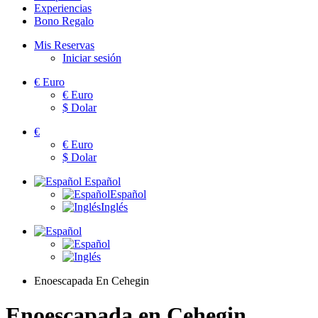
Experiencias
Bono Regalo
Mis Reservas
Iniciar sesión
€
Euro
€
Euro
$
Dolar
€
€
Euro
$
Dolar
Español
Español
Inglés
Enoescapada En Cehegin
Enoescapada en Cehegin