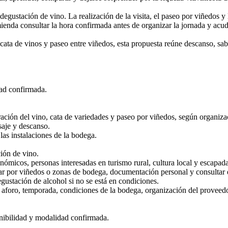
 degustación de vino. La realización de la visita, el paseo por viñedos y l
nda consultar la hora confirmada antes de organizar la jornada y acudi
ata de vinos y paseo entre viñedos, esta propuesta reúne descanso, sabor
dad confirmada.
oración del vino, cata de variedades y paseo por viñedos, según organiza
saje y descanso.
las instalaciones de la bodega.
ión de vino.
ómicos, personas interesadas en turismo rural, cultura local y escapada
por viñedos o zonas de bodega, documentación personal y consultar el 
ustación de alcohol si no se está en condiciones.
o, aforo, temporada, condiciones de la bodega, organización del proveed
onibilidad y modalidad confirmada.