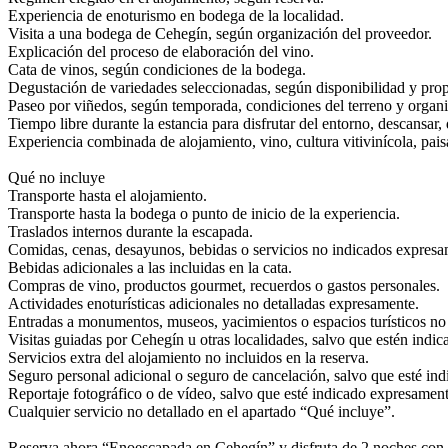
Experiencia de enoturismo en bodega de la localidad.
Visita a una bodega de Cehegín, según organización del proveedor.
Explicación del proceso de elaboración del vino.
Cata de vinos, según condiciones de la bodega.
Degustación de variedades seleccionadas, según disponibilidad y prop
Paseo por viñedos, según temporada, condiciones del terreno y organiz
Tiempo libre durante la estancia para disfrutar del entorno, descansar
Experiencia combinada de alojamiento, vino, cultura vitivinícola, pais
Qué no incluye
Transporte hasta el alojamiento.
Transporte hasta la bodega o punto de inicio de la experiencia.
Traslados internos durante la escapada.
Comidas, cenas, desayunos, bebidas o servicios no indicados expresa
Bebidas adicionales a las incluidas en la cata.
Compras de vino, productos gourmet, recuerdos o gastos personales.
Actividades enoturísticas adicionales no detalladas expresamente.
Entradas a monumentos, museos, yacimientos o espacios turísticos no
Visitas guiadas por Cehegín u otras localidades, salvo que estén indi
Servicios extra del alojamiento no incluidos en la reserva.
Seguro personal adicional o seguro de cancelación, salvo que esté ind
Reportaje fotográfico o de vídeo, salvo que esté indicado expresament
Cualquier servicio no detallado en el apartado “Qué incluye”.
Reserva ahora “Enoescapada en Cehegín” y disfruta de 2 noches con alo