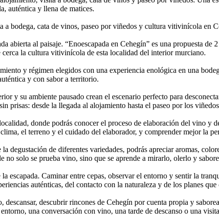
la, auténtica y llena de matices.
a a bodega, cata de vinos, paseo por viñedos y cultura vitivinícola en 
a abierta al paisaje. “Enoescapada en Cehegín” es una propuesta de 2 
erca la cultura vitivinícola de esta localidad del interior murciano.
miento y régimen elegidos con una experiencia enológica en una bodega 
téntica y con sabor a territorio.
erior y su ambiente pausado crean el escenario perfecto para desconectar 
n prisas: desde la llegada al alojamiento hasta el paseo por los viñedos
localidad, donde podrás conocer el proceso de elaboración del vino y des
 clima, el terreno y el cuidado del elaborador, y comprender mejor la pe
 la degustación de diferentes variedades, podrás apreciar aromas, color
de no solo se prueba vino, sino que se aprende a mirarlo, olerlo y sabo
de la escapada. Caminar entre cepas, observar el entorno y sentir la tr
xperiencias auténticas, del contacto con la naturaleza y de los planes que
ido, descansar, descubrir rincones de Cehegín por cuenta propia y sabor
entorno, una conversación con vino, una tarde de descanso o una visita 