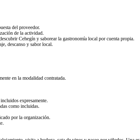
uesta del proveedor.
ación de la actividad.
, descubrir Cehegín y saborear la gastronomía local por cuenta propia.
aje, descanso y sabor local.
mente en la modalidad contratada.
 incluidos expresamente.
cadas como incluidas.
icado por la organización.
e.
jamiento, visita a bodega, cata de vinos y paseo por viñedos. Una escap