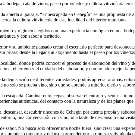
a a bodega, cata de vinos, paseo por viñedos y cultura vitivinícola en 
a abierta al paisaje. “Enoescapada en Cehegín” es una propuesta de 2 
erca la cultura vitivinícola de esta localidad del interior murciano.
miento y régimen elegidos con una experiencia enológica en una bodega 
téntica y con sabor a territorio.
erior y su ambiente pausado crean el escenario perfecto para desconectar 
n prisas: desde la llegada al alojamiento hasta el paseo por los viñedos
localidad, donde podrás conocer el proceso de elaboración del vino y des
 clima, el terreno y el cuidado del elaborador, y comprender mejor la pe
 la degustación de diferentes variedades, podrás apreciar aromas, color
de no solo se prueba vino, sino que se aprende a mirarlo, olerlo y sabo
de la escapada. Caminar entre cepas, observar el entorno y sentir la tr
xperiencias auténticas, del contacto con la naturaleza y de los planes que
ido, descansar, descubrir rincones de Cehegín por cuenta propia y sabor
entorno, una conversación con vino, una tarde de descanso o una visita 
e sabor. No busca solo ofrecer una noche fuera, sino crear una experien
r, aprender, compartir y dejarse sorprender por la riqueza vitivinícola d