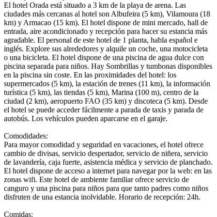
El hotel Orada está situado a 3 km de la playa de arena. Las
ciudades más cercanas al hotel son Albufeira (5 km), Vilamoura (18
km) y Armacao (15 km). El hotel dispone de mini mercado, hall de
entrada, aire acondicionado y recepción para hacer su estancia más
agradable. El personal de este hotel de 1 planta, habla español e
inglés. Explore sus alrededores y alquile un coche, una motocicleta
o una bicicleta. El hotel dispone de una piscina de agua dulce con
piscina separada para niños. Hay Sombrillas y tumbonas disponibles
en la piscina sin coste. En las proximidades del hotel: los
supermercados (5 km), la estación de trenes (11 km), la información
turística (5 km), las tiendas (5 km), Marina (100 m), centro de la
ciudad (2 km), aeropuerto FAO (35 km) y discoteca (5 km). Desde
el hotel se puede acceder fácilmente a parada de taxis y parada de
autobús. Los vehículos pueden aparcarse en el garaje.
Comodidades:
Para mayor comodidad y seguridad en vacaciones, el hotel ofrece
cambio de divisas, servicio despertador, servicio de niñera, servicio
de lavandería, caja fuerte, asistencia médica y servicio de planchado.
El hotel dispone de acceso a internet para navegar por la web: en las
zonas wifi. Este hotel de ambiente familiar ofrece servicio de
canguro y una piscina para niños para que tanto padres como niños
disfruten de una estancia inolvidable. Horario de recepción: 24h.
Comidas: