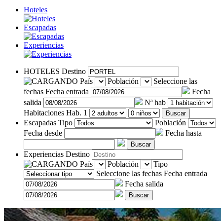
Hoteles
Escapadas
Experiencias
HOTELES
Destino
País
Población
Seleccione las
fechas
Fecha entrada
Fecha
salida
Nª hab
Habitaciones
Hab. 1
Buscar
Escapadas
Tipo
Población
Fecha desde
Fecha hasta
Buscar
Experiencias
Destino
País
Población
Tipo
Seleccione las fechas
Fecha entrada
Fecha salida
Buscar