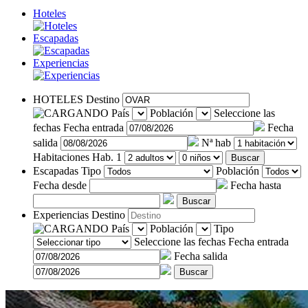
Hoteles
Escapadas
Experiencias
HOTELES
Destino
País
Población
Seleccione las
fechas
Fecha entrada
Fecha
salida
Nª hab
Habitaciones
Hab. 1
Buscar
Escapadas
Tipo
Población
Fecha desde
Fecha hasta
Buscar
Experiencias
Destino
País
Población
Tipo
Seleccione las fechas
Fecha entrada
Fecha salida
Buscar