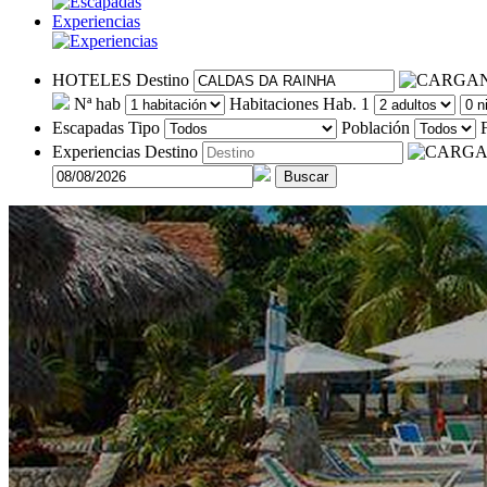
Experiencias
HOTELES
Destino
Nª hab
Habitaciones
Hab. 1
Escapadas
Tipo
Población
Experiencias
Destino
Buscar