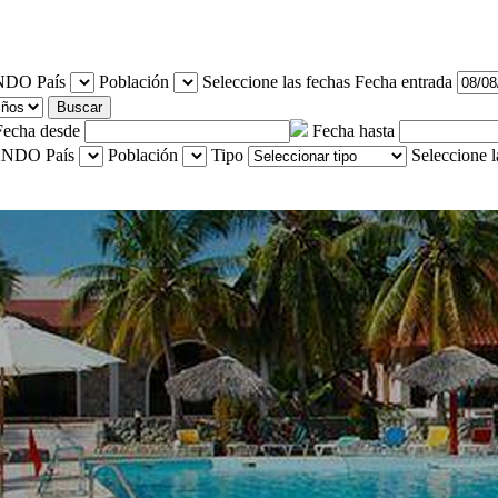
País
Población
Seleccione las fechas
Fecha entrada
Buscar
Fecha desde
Fecha hasta
País
Población
Tipo
Seleccione l