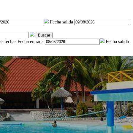
Fecha salida
Buscar
as fechas
Fecha entrada
Fecha salida