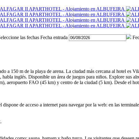
eleccione las fechas
Fecha entrada
Fec
zado a 150 m de la playa de arena. La ciudad más cercana al hotel es Vi
, habla inglés. Disponible un área de juegos para niños. Explore sus alr
km), aeropuerto FAO (45 km) y centro de la ciudad (5 km). Desde el hote
el dispone de acceso a internet para navegar por la web: en las terminal
.
modidades como: sauna, hamam y baño turco. Los visitantes que deseen pr