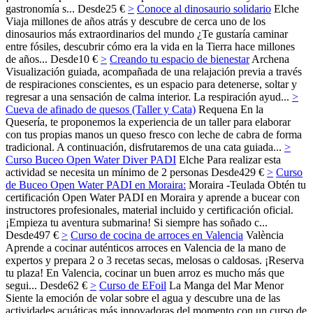
gastronomía s...
Desde
25 €
>
Conoce al dinosaurio solidario
Elche
Viaja millones de años atrás y descubre de cerca uno de los
dinosaurios más extraordinarios del mundo ¿Te gustaría caminar
entre fósiles, descubrir cómo era la vida en la Tierra hace millones
de años...
Desde
10 €
>
Creando tu espacio de bienestar
Archena
Visualización guiada, acompañada de una relajación previa a través
de respiraciones conscientes, es un espacio para detenerse, soltar y
regresar a una sensación de calma interior. La respiración ayud...
>
Cueva de afinado de quesos (Taller y Cata)
Requena
En la
Quesería, te proponemos la experiencia de un taller para elaborar
con tus propias manos un queso fresco con leche de cabra de forma
tradicional. A continuación, disfrutaremos de una cata guiada...
>
Curso Buceo Open Water Diver PADI
Elche
Para realizar esta
actividad se necesita un mínimo de 2 personas
Desde
429 €
>
Curso
de Buceo Open Water PADI en Moraira:
Moraira -Teulada
Obtén tu
certificación Open Water PADI en Moraira y aprende a bucear con
instructores profesionales, material incluido y certificación oficial.
¡Empieza tu aventura submarina! Si siempre has soñado c...
Desde
497 €
>
Curso de cocina de arroces en Valencia
València
Aprende a cocinar auténticos arroces en Valencia de la mano de
expertos y prepara 2 o 3 recetas secas, melosas o caldosas. ¡Reserva
tu plaza! En Valencia, cocinar un buen arroz es mucho más que
segui...
Desde
62 €
>
Curso de EFoil
La Manga del Mar Menor
Siente la emoción de volar sobre el agua y descubre una de las
actividades acuáticas más innovadoras del momento con un curso de