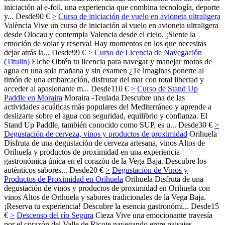
iniciación al e-foil, una experiencia que combina tecnología, deporte
y...
Desde
90 €
>
Curso de iniciación de vuelo en avioneta ultraligera
València
Vive un curso de iniciación al vuelo en avioneta ultraligera
desde Olocau y contempla Valencia desde el cielo. ¡Siente la
emoción de volar y reserva! Hay momentos en los que necesitas
dejar atrás la...
Desde
99 €
>
Curso de Licencia de Navegación
(Titulin)
Elche
Obtén tu licencia para navegar y manejar motos de
agua en una sola mañana y sin examen ¿Te imaginas ponerte al
timón de una embarcación, disfrutar del mar con total libertad y
acceder al apasionante m...
Desde
110 €
>
Curso de Stand Up
Paddle en Moraira
Moraira -Teulada
Descubre una de las
actividades acuáticas más populares del Mediterráneo y aprende a
deslizarte sobre el agua con seguridad, equilibrio y confianza. El
Stand Up Paddle, también conocido como SUP, es u...
Desde
30 €
>
Degustación de cerveza, vinos y productos de proximidad
Orihuela
Disfruta de una degustación de cerveza artesana, vinos Altos de
Orihuela y productos de proximidad en una experiencia
gastronómica única en el corazón de la Vega Baja. Descubre los
auténticos sabores...
Desde
20 €
>
Degustación de Vinos y
Productos de Proximidad en Orihuela
Orihuela
Disfruta de una
degustación de vinos y productos de proximidad en Orihuela con
vinos Altos de Orihuela y sabores tradicionales de la Vega Baja.
¡Reserva tu experiencia! Descubre la esencia gastronómi...
Desde
15
€
>
Descenso del río Segura
Cieza
Vive una emocionante travesía
por el corazón del Valle de Ricote navegando entre paisajes