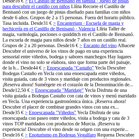
Desde
16 €
>
El Castillo de Benisanó en familia · Juego de pistas
para descubrir el castillo con niños
Llíria
Recorre el Castillo de
Benisanó con un juego de pistas diseñado para familias con niños
desde 6 años. Grupos de 2 a 15 personas. Fuera del horario público.
Tasa incluida.
Desde
31 €
>
Encanterium · Escuela de magia y
hechicería en el Castillo de Benisanó · Valencia
Llíria
Taller de
magia, varitología, pociones o quidditch en el Castillo de Benisanó.
La escuela de magia para niños desde 7 años en un castillo real.
Grupos de 2 a 20 personas.
Desde
16 €
>
Encanto del vino
Albacete
Descubre el universo de los vinos de pago en una experiencia
sensorial entre viñedos, bodega y sabores manchegos Hay lugares
donde el vino no solo se elabora, sino que forma parte del paisaje,
de la h...
Desde
44 €
>
Enoescapada "Castaño"
Yecla
Descubre
Bodegas Castaño en Yecla con una enoescapada entre viñedos,
visita guiada, cata de 3 vinos y maridaje con productos regionales.
¡Reserva ahora! Sumérgete en el corazón de la Denominación de...
Desde
12,50 €
>
Enoescapada "Maridaje"
Yecla
Disfruta de una
visita guiada a Bodegas Castaño con cata de vinos y menú maridado
en Yecla. Una experiencia gastronómica única. ¡Reserva ahora!
Descubre el placer de combinar grandes vinos con una ex...
Desde
35 €
>
Enoescapada "Viñedos"
Yecla
Disfruta de una
enoescapada con paseo entre viñedos, visita a bodega y cata de 3
vinos TOP maridados con productos de Murcia. ¡Reserva tu
experiencia! Descubre el vino desde su origen con una experie...
Desde
16 €
>
Enoturismo en Bodegas Vegalfaro
Requena
Descubre