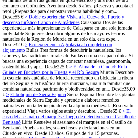
en familia de una ruta guiada en quad eléctrico y una hora de tiro
con arco en Cofrentes. Aventura desde 5 años. ¡Reserva y acepta el
reto! ¿Preparados para demostrar vuestra habilidad y com...
Desde
55 €
>
Doble experiencia: Visita a la Cueva del Puerto y
descenso turístico Cañon de Almádenes
Calasparra
Dos de las
experiencias más impresionantes de Calasparra en una sola jornada
inolvidable Si quieres descubrir algunos de los mayores tesoros
naturales de la Región de Murcia en un solo día, esta expe...
Desde
32 €
>
Eco experiencia Agrolavia al completo con
alojamiento
Bullas
Tres formas de descubrir la naturaleza, los
sabores y las tradiciones rurales de Bullas en una escapada única Si
buscas una experiencia capaz de conectar naturaleza, gastronomía,
sostenibilidad y apr...
Desde
225 €
>
El Alma de la Ciudad: Ruta
Guiada en Bicicleta por la Huerta y el Río Segura
Murcia
Descubre
la esencia más auténtica de Murcia recorriendo en bicicleta la ribera
del río Segura y la histórica huerta murciana, una ruta familiar que
combina naturaleza, patrimonio y biodiversidad en un...
Desde
35,09
€
>
El botiquín de Sierra Espuña
Sierra Espuña
Descubre las plantas
medicinales de Sierra Espuña y aprende a elaborar remedios
naturales en un taller inspirado en la alquimia medieval. ¡Reserva tu
experiencia! Viaja varios siglos atrás y descubre...
Desde
65 €
>
El
caso del asesinato del marqués · Juego de detectives en el Castillo de
Benisanó
Llíria
Resuelve el asesinato del marqués en el Castillo de
Benisanó. Pruebas reales, sospechosos y declaraciones en un
Cluedo en vivo. Desde 12 años. Grupos de 4 a 15 personas.