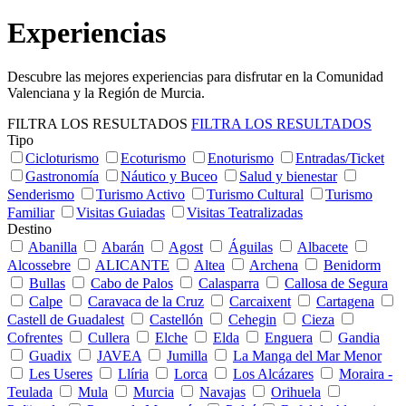
Experiencias
Descubre
las mejores experiencias para disfrutar en la Comunidad
Valenciana y la Región de Murcia.
FILTRA LOS RESULTADOS
FILTRA LOS RESULTADOS
Tipo
Cicloturismo
Ecoturismo
Enoturismo
Entradas/Ticket
Gastronomía
Náutico y Buceo
Salud y bienestar
Senderismo
Turismo Activo
Turismo Cultural
Turismo
Familiar
Visitas Guiadas
Visitas Teatralizadas
Destino
Abanilla
Abarán
Agost
Águilas
Albacete
Alcossebre
ALICANTE
Altea
Archena
Benidorm
Bullas
Cabo de Palos
Calasparra
Callosa de Segura
Calpe
Caravaca de la Cruz
Carcaixent
Cartagena
Castell de Guadalest
Castellón
Cehegin
Cieza
Cofrentes
Cullera
Elche
Elda
Enguera
Gandia
Guadix
JAVEA
Jumilla
La Manga del Mar Menor
Les Useres
Llíria
Lorca
Los Alcázares
Moraira -
Teulada
Mula
Murcia
Navajas
Orihuela