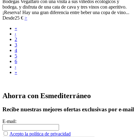
Bodegas Vegalfaro con una visita a sus viñedos ecológicos y
bodega, y disfruta de una cata de cava y tres vinos con aperitivo.
¡Reserva! Hay una gran diferencia entre beber una copa de vino...
Desde
25 €
>
«
‹
2
3
4
5
6
›
»
Ahorra con Esmediterráneo
Recibe nuestras mejores ofertas exclusivas por e-mail
E-mail:
Acepto la política de privacidad