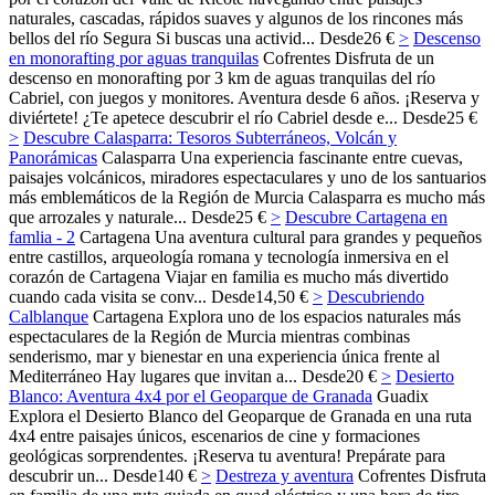
naturales, cascadas, rápidos suaves y algunos de los rincones más
bellos del río Segura Si buscas una activid...
Desde
26 €
>
Descenso
en monorafting por aguas tranquilas
Cofrentes
Disfruta de un
descenso en monorafting por 3 km de aguas tranquilas del río
Cabriel, con juegos y monitores. Aventura desde 6 años. ¡Reserva y
diviértete! ¿Te apetece descubrir el río Cabriel desde e...
Desde
25 €
>
Descubre Calasparra: Tesoros Subterráneos, Volcán y
Panorámicas
Calasparra
Una experiencia fascinante entre cuevas,
paisajes volcánicos, miradores espectaculares y uno de los santuarios
más emblemáticos de la Región de Murcia Calasparra es mucho más
que arrozales y naturale...
Desde
25 €
>
Descubre Cartagena en
famlia - 2
Cartagena
Una aventura cultural para grandes y pequeños
entre castillos, arqueología romana y tecnología inmersiva en el
corazón de Cartagena Viajar en familia es mucho más divertido
cuando cada visita se conv...
Desde
14,50 €
>
Descubriendo
Calblanque
Cartagena
Explora uno de los espacios naturales más
espectaculares de la Región de Murcia mientras combinas
senderismo, mar y bienestar en una experiencia única frente al
Mediterráneo Hay lugares que invitan a...
Desde
20 €
>
Desierto
Blanco: Aventura 4x4 por el Geoparque de Granada
Guadix
Explora el Desierto Blanco del Geoparque de Granada en una ruta
4x4 entre paisajes únicos, escenarios de cine y formaciones
geológicas sorprendentes. ¡Reserva tu aventura! Prepárate para
descubrir un...
Desde
140 €
>
Destreza y aventura
Cofrentes
Disfruta