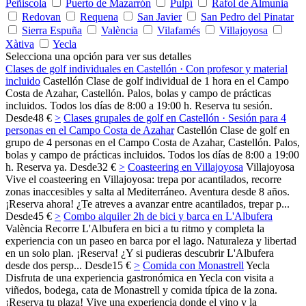
Peñiscola
Puerto de Mazarrón
Pulpí
Rafol de Almunia
Redovan
Requena
San Javier
San Pedro del Pinatar
Sierra Espuña
València
Vilafamés
Villajoyosa
Xàtiva
Yecla
Selecciona una opción para ver sus detalles
Clases de golf individuales en Castellón · Con profesor y material
incluido
Castellón
Clase de golf individual de 1 hora en el Campo
Costa de Azahar, Castellón. Palos, bolas y campo de prácticas
incluidos. Todos los días de 8:00 a 19:00 h. Reserva tu sesión.
Desde
48 €
>
Clases grupales de golf en Castellón · Sesión para 4
personas en el Campo Costa de Azahar
Castellón
Clase de golf en
grupo de 4 personas en el Campo Costa de Azahar, Castellón. Palos,
bolas y campo de prácticas incluidos. Todos los días de 8:00 a 19:00
h. Reserva ya.
Desde
32 €
>
Coasteering en Villajoyosa
Villajoyosa
Vive el coasteering en Villajoyosa: trepa por acantilados, recorre
zonas inaccesibles y salta al Mediterráneo. Aventura desde 8 años.
¡Reserva ahora! ¿Te atreves a avanzar entre acantilados, trepar p...
Desde
45 €
>
Combo alquiler 2h de bici y barca en L'Albufera
València
Recorre L'Albufera en bici a tu ritmo y completa la
experiencia con un paseo en barca por el lago. Naturaleza y libertad
en un solo plan. ¡Reserva! ¿Y si pudieras descubrir L'Albufera
desde dos persp...
Desde
15 €
>
Comida con Monastrell
Yecla
Disfruta de una experiencia gastronómica en Yecla con visita a
viñedos, bodega, cata de Monastrell y comida típica de la zona.
¡Reserva tu plaza! Vive una experiencia donde el vino y la