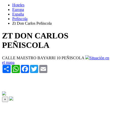
Hoteles
Europa
España
Peñiscola
Zt Don Carlos Peñiscola
ZT DON CARLOS
PEÑISCOLA
CALLE MAESTRO BAYARRI 10 PEÑISCOLA
Situación en
el mapa
Share
WhatsApp
Facebook
Twitter
Email
×