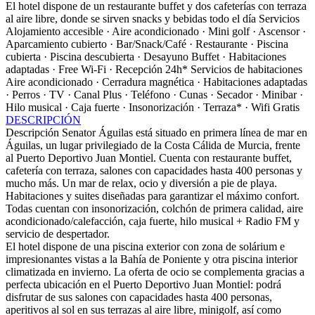
El hotel dispone de un restaurante buffet y dos cafeterías con terraza
al aire libre, donde se sirven snacks y bebidas todo el día
Servicios
Alojamiento accesible · Aire acondicionado · Mini golf · Ascensor ·
Aparcamiento cubierto · Bar/Snack/Café · Restaurante · Piscina
cubierta · Piscina descubierta · Desayuno Buffet · Habitaciones
adaptadas · Free Wi-Fi · Recepción 24h*
Servicios de habitaciones
Aire acondicionado · Cerradura magnética · Habitaciones adaptadas
· Perros · TV · Canal Plus · Teléfono · Cunas · Secador · Minibar ·
Hilo musical · Caja fuerte · Insonorización · Terraza* · Wifi Gratis
DESCRIPCIÓN
Descripción
Senator Águilas está situado en primera línea de mar en
Águilas, un lugar privilegiado de la Costa Cálida de Murcia, frente
al Puerto Deportivo Juan Montiel. Cuenta con restaurante buffet,
cafetería con terraza, salones con capacidades hasta 400 personas y
mucho más. Un mar de relax, ocio y diversión a pie de playa.
Habitaciones y suites diseñadas para garantizar el máximo confort.
Todas cuentan con insonorización, colchón de primera calidad, aire
acondicionado/calefacción, caja fuerte, hilo musical + Radio FM y
servicio de despertador.
El hotel dispone de una piscina exterior con zona de solárium e
impresionantes vistas a la Bahía de Poniente y otra piscina interior
climatizada en invierno. La oferta de ocio se complementa gracias a
perfecta ubicación en el Puerto Deportivo Juan Montiel: podrá
disfrutar de sus salones con capacidades hasta 400 personas,
aperitivos al sol en sus terrazas al aire libre, minigolf, así como