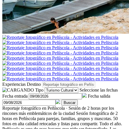
Experiencias
Destino
Tipo
Seleccione las fechas
Fecha entrada
Fecha salida
Buscar
Reportaje fotográfico en Peñíscola · Sesión de 2 horas por los
rincones más emblemáticos de la ciudad
Sesión fotográfica de 2
horas en Peñíscola para parejas, familias, grupos y mascotas. 50
fotos en alta calidad retocadas y listas para compartir. Todo el año.
Peñíscola es uno de esos lugares que pide ser fotografiado. Las