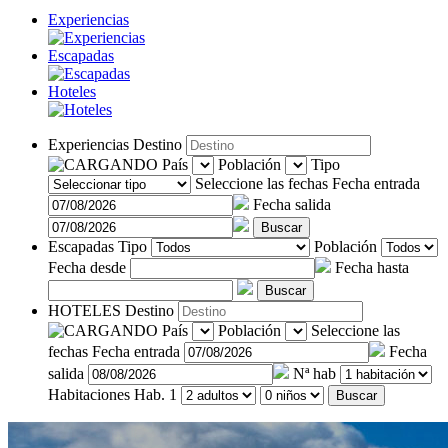
Experiencias
Escapadas
Hoteles
Experiencias
Destino
País
Población
Tipo
Seleccione las fechas
Fecha entrada
Fecha salida
Buscar
Escapadas
Tipo
Población
Fecha desde
Fecha hasta
Buscar
HOTELES
Destino
País
Población
Seleccione las
fechas
Fecha entrada
Fecha
salida
Nª hab
Habitaciones
Hab. 1
Buscar