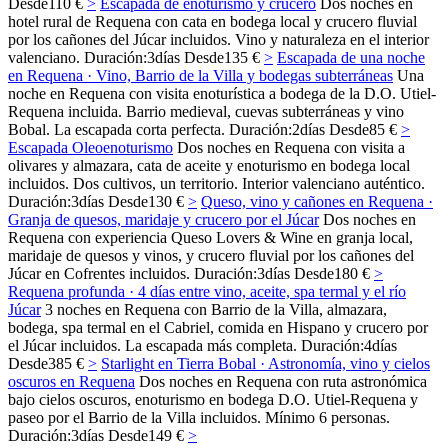
Desde
110 €
>
Escapada de enoturismo y crucero
Dos noches en
hotel rural de Requena con cata en bodega local y crucero fluvial
por los cañones del Júcar incluidos. Vino y naturaleza en el interior
valenciano.
Duración:
3
días
Desde
135 €
>
Escapada de una noche
en Requena · Vino, Barrio de la Villa y bodegas subterráneas
Una
noche en Requena con visita enoturística a bodega de la D.O. Utiel-
Requena incluida. Barrio medieval, cuevas subterráneas y vino
Bobal. La escapada corta perfecta.
Duración:
2
días
Desde
85 €
>
Escapada Oleoenoturismo
Dos noches en Requena con visita a
olivares y almazara, cata de aceite y enoturismo en bodega local
incluidos. Dos cultivos, un territorio. Interior valenciano auténtico.
Duración:
3
días
Desde
130 €
>
Queso, vino y cañones en Requena ·
Granja de quesos, maridaje y crucero por el Júcar
Dos noches en
Requena con experiencia Queso Lovers & Wine en granja local,
maridaje de quesos y vinos, y crucero fluvial por los cañones del
Júcar en Cofrentes incluidos.
Duración:
3
días
Desde
180 €
>
Requena profunda · 4 días entre vino, aceite, spa termal y el río
Júcar
3 noches en Requena con Barrio de la Villa, almazara,
bodega, spa termal en el Cabriel, comida en Hispano y crucero por
el Júcar incluidos. La escapada más completa.
Duración:
4
días
Desde
385 €
>
Starlight en Tierra Bobal · Astronomía, vino y cielos
oscuros en Requena
Dos noches en Requena con ruta astronómica
bajo cielos oscuros, enoturismo en bodega D.O. Utiel-Requena y
paseo por el Barrio de la Villa incluidos. Mínimo 6 personas.
Duración:
3
días
Desde
149 €
>