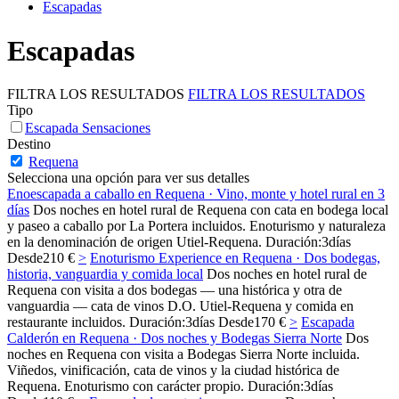
Escapadas
Escapadas
FILTRA LOS RESULTADOS
FILTRA LOS RESULTADOS
Tipo
Escapada Sensaciones
Destino
Requena
Selecciona una opción para ver sus detalles
Enoescapada a caballo en Requena · Vino, monte y hotel rural en 3
días
Dos noches en hotel rural de Requena con cata en bodega local
y paseo a caballo por La Portera incluidos. Enoturismo y naturaleza
en la denominación de origen Utiel-Requena.
Duración:
3
días
Desde
210 €
>
Enoturismo Experience en Requena · Dos bodegas,
historia, vanguardia y comida local
Dos noches en hotel rural de
Requena con visita a dos bodegas — una histórica y otra de
vanguardia — cata de vinos D.O. Utiel-Requena y comida en
restaurante incluidos.
Duración:
3
días
Desde
170 €
>
Escapada
Calderón en Requena · Dos noches y Bodegas Sierra Norte
Dos
noches en Requena con visita a Bodegas Sierra Norte incluida.
Viñedos, vinificación, cata de vinos y la ciudad histórica de
Requena. Enoturismo con carácter propio.
Duración:
3
días