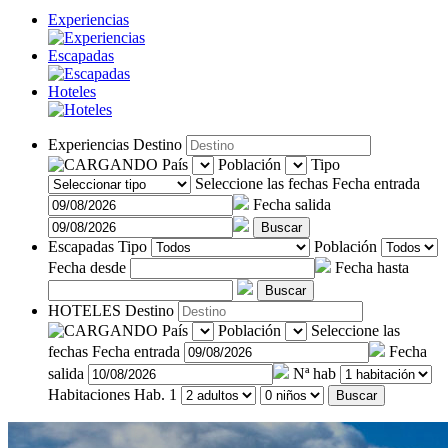
Experiencias
Escapadas
Hoteles
Experiencias
Destino
País
Población
Tipo
Seleccione las fechas
Fecha entrada
Fecha salida
Buscar
Escapadas
Tipo
Población
Fecha desde
Fecha hasta
Buscar
HOTELES
Destino
País
Población
Seleccione las
fechas
Fecha entrada
Fecha
salida
Nª hab
Habitaciones
Hab. 1
Buscar