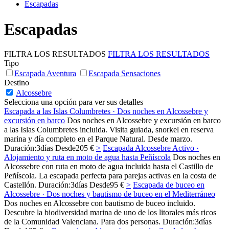
Escapadas
Escapadas
FILTRA LOS RESULTADOS
FILTRA LOS RESULTADOS
Tipo
Escapada Aventura
Escapada Sensaciones
Destino
Alcossebre
Selecciona una opción para ver sus detalles
Escapada a las Islas Columbretes · Dos noches en Alcossebre y
excursión en barco
Dos noches en Alcossebre y excursión en barco
a las Islas Columbretes incluida. Visita guiada, snorkel en reserva
marina y día completo en el Parque Natural. Desde marzo.
Duración:
3
días
Desde
205 €
>
Escapada Alcossebre Activo ·
Alojamiento y ruta en moto de agua hasta Peñíscola
Dos noches en
Alcossebre con ruta en moto de agua incluida hasta el Castillo de
Peñíscola. La escapada perfecta para parejas activas en la costa de
Castellón.
Duración:
3
días
Desde
95 €
>
Escapada de buceo en
Alcossebre · Dos noches y bautismo de buceo en el Mediterráneo
Dos noches en Alcossebre con bautismo de buceo incluido.
Descubre la biodiversidad marina de uno de los litorales más ricos
de la Comunidad Valenciana. Para dos personas.
Duración:
3
días