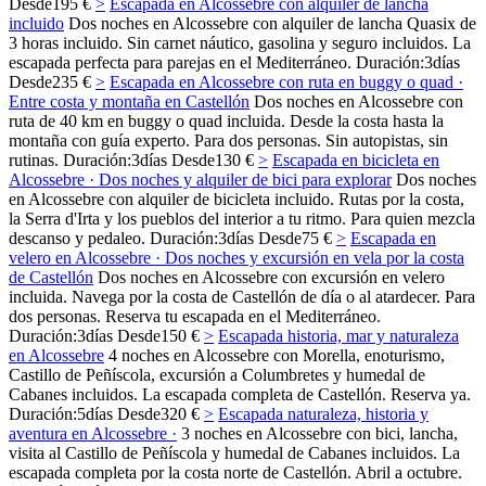
Desde
195 €
>
Escapada en Alcossebre con alquiler de lancha
incluido
Dos noches en Alcossebre con alquiler de lancha Quasix de
3 horas incluido. Sin carnet náutico, gasolina y seguro incluidos. La
escapada perfecta para parejas en el Mediterráneo.
Duración:
3
días
Desde
235 €
>
Escapada en Alcossebre con ruta en buggy o quad ·
Entre costa y montaña en Castellón
Dos noches en Alcossebre con
ruta de 40 km en buggy o quad incluida. Desde la costa hasta la
montaña con guía experto. Para dos personas. Sin autopistas, sin
rutinas.
Duración:
3
días
Desde
130 €
>
Escapada en bicicleta en
Alcossebre · Dos noches y alquiler de bici para explorar
Dos noches
en Alcossebre con alquiler de bicicleta incluido. Rutas por la costa,
la Serra d'Irta y los pueblos del interior a tu ritmo. Para quien mezcla
descanso y pedaleo.
Duración:
3
días
Desde
75 €
>
Escapada en
velero en Alcossebre · Dos noches y excursión en vela por la costa
de Castellón
Dos noches en Alcossebre con excursión en velero
incluida. Navega por la costa de Castellón de día o al atardecer. Para
dos personas. Reserva tu escapada en el Mediterráneo.
Duración:
3
días
Desde
150 €
>
Escapada historia, mar y naturaleza
en Alcossebre
4 noches en Alcossebre con Morella, enoturismo,
Castillo de Peñíscola, excursión a Columbretes y humedal de
Cabanes incluidos. La escapada completa de Castellón. Reserva ya.
Duración:
5
días
Desde
320 €
>
Escapada naturaleza, historia y
aventura en Alcossebre ·
3 noches en Alcossebre con bici, lancha,
visita al Castillo de Peñíscola y humedal de Cabanes incluidos. La
escapada completa por la costa norte de Castellón. Abril a octubre.