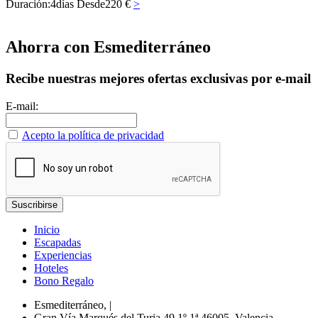
Duración:
4
días
Desde
220 €
>
Ahorra con Esmediterráneo
Recibe nuestras mejores ofertas exclusivas por e-mail
E-mail:
Acepto la política de privacidad
Inicio
Escapadas
Experiencias
Hoteles
Bono Regalo
Esmediterráneo,
|
Gran Vía Marqués del Turia 49 1º 1ª,46005, Valencia -