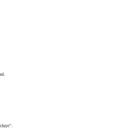
ad.
cluye".