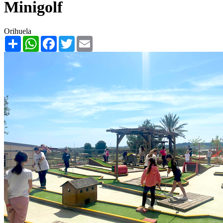
Minigolf
Orihuela
Share
WhatsApp
Facebook
Twitter
Email