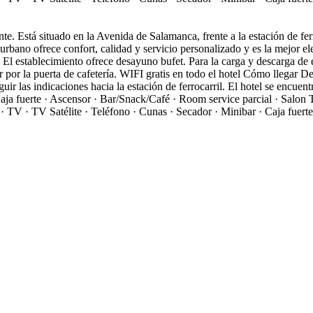
nte. Está situado en la Avenida de Salamanca, frente a la estación de fe
el urbano ofrece confort, calidad y servicio personalizado y es la mejor 
co. El establecimiento ofrece desayuno bufet. Para la carga y descarga de
r por la puerta de cafetería. WIFI gratis en todo el hotel
Cómo llegar
De
ir las indicaciones hacia la estación de ferrocarril. El hotel se encuentra
 Caja fuerte · Ascensor · Bar/Snack/Café · Room service parcial · Salo
· TV · TV Satélite · Teléfono · Cunas · Secador · Minibar · Caja fuert