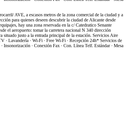
rrocarril/ AVE, a escasos metros de la zona comercial de la ciudad y a
elección para quienes deseen descubrir la ciudad de Alicante desde
 equipajes, hay una zona reservada en la c/ Catedratico Senante
sde el aeropuerto: tomar la carretera nacional N 340 dirección
 situado justo a la entrada principal de la estación.
Servicios
Aire
n TV · Lavandería · Wi-Fi · Free Wi-Fi · Recepción 24h*
Servicios de
e · Insonorización · Conexión Fax · Con. Línea Telf. Estándar · Mesa