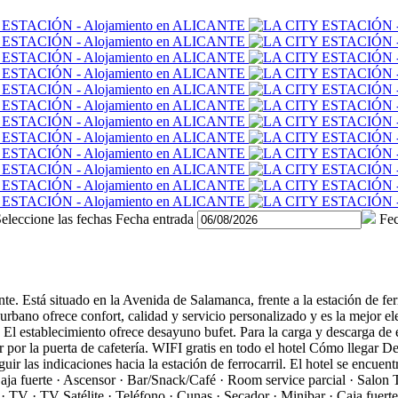
eleccione las fechas
Fecha entrada
Fec
nte. Está situado en la Avenida de Salamanca, frente a la estación de fe
el urbano ofrece confort, calidad y servicio personalizado y es la mejor 
co. El establecimiento ofrece desayuno bufet. Para la carga y descarga de
r por la puerta de cafetería. WIFI gratis en todo el hotel
Cómo llegar
De
ir las indicaciones hacia la estación de ferrocarril. El hotel se encuentra
 Caja fuerte · Ascensor · Bar/Snack/Café · Room service parcial · Salo
· TV · TV Satélite · Teléfono · Cunas · Secador · Minibar · Caja fuert