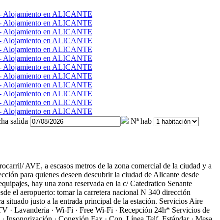
ha salida
Nª hab
rrocarril/ AVE, a escasos metros de la zona comercial de la ciudad y a
elección para quienes deseen descubrir la ciudad de Alicante desde
 equipajes, hay una zona reservada en la c/ Catedratico Senante
sde el aeropuerto: tomar la carretera nacional N 340 dirección
 situado justo a la entrada principal de la estación.
Servicios
Aire
n TV · Lavandería · Wi-Fi · Free Wi-Fi · Recepción 24h*
Servicios de
e · Insonorización · Conexión Fax · Con. Línea Telf. Estándar · Mesa