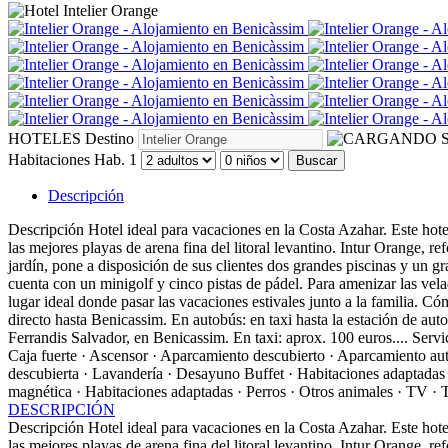
HOTELES
Destino
S
Habitaciones
Hab. 1
Buscar
Descripción
Descripción
Hotel ideal para vacaciones en la Costa Azahar. Este hotel
las mejores playas de arena fina del litoral levantino. Intur Orange,
jardín, pone a disposición de sus clientes dos grandes piscinas y un 
cuenta con un minigolf y cinco pistas de pádel. Para amenizar las vela
lugar ideal donde pasar las vacaciones estivales junto a la familia.
Cóm
directo hasta Benicassim. En autobús: en taxi hasta la estación de au
Ferrandis Salvador, en Benicassim. En taxi: aprox. 100 euros....
Servi
Caja fuerte · Ascensor · Aparcamiento descubierto · Aparcamiento aut
descubierta · Lavandería · Desayuno Buffet · Habitaciones adaptadas
magnética · Habitaciones adaptadas · Perros · Otros animales · TV · Te
DESCRIPCIÓN
Descripción
Hotel ideal para vacaciones en la Costa Azahar. Este hotel
las mejores playas de arena fina del litoral levantino. Intur Orange,