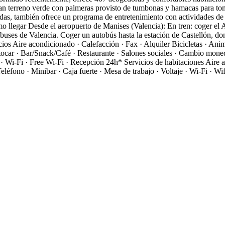
gran terreno verde con palmeras provisto de tumbonas y hamacas para to
das, también ofrece un programa de entretenimiento con actividades de ba
o llegar
Desde el aeropuerto de Manises (Valencia): En tren: coger el 
tobuses de Valencia. Coger un autobús hasta la estación de Castellón, d
cios
Aire acondicionado · Calefacción · Fax · Alquiler Bicicletas · Anim
ocar · Bar/Snack/Café · Restaurante · Salones sociales · Cambio moneda 
 · Wi-Fi · Free Wi-Fi · Recepción 24h*
Servicios de habitaciones
Aire 
léfono · Minibar · Caja fuerte · Mesa de trabajo · Voltaje · Wi-Fi · Wif