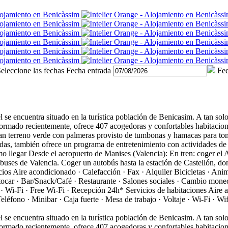
eleccione las fechas
Fecha entrada
Fec
 se encuentra situado en la turística población de Benicasim. A tan solo
 reformado recientemente, ofrece 407 acogedoras y confortables habitaci
gran terreno verde con palmeras provisto de tumbonas y hamacas para to
das, también ofrece un programa de entretenimiento con actividades de ba
o llegar
Desde el aeropuerto de Manises (Valencia): En tren: coger el 
tobuses de Valencia. Coger un autobús hasta la estación de Castellón, d
cios
Aire acondicionado · Calefacción · Fax · Alquiler Bicicletas · Anim
ocar · Bar/Snack/Café · Restaurante · Salones sociales · Cambio moneda 
 · Wi-Fi · Free Wi-Fi · Recepción 24h*
Servicios de habitaciones
Aire 
léfono · Minibar · Caja fuerte · Mesa de trabajo · Voltaje · Wi-Fi · Wif
 se encuentra situado en la turística población de Benicasim. A tan solo
 reformado recientemente, ofrece 407 acogedoras y confortables habitaci