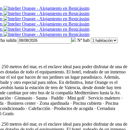
ha salida
Nª hab
 250 metros del mar, es el enclave ideal para poder disfrutar de una de
ones dotadas de todo el equipamiento. El hotel, rodeado de un inmenso
mar el sol que hacen de sus jardines un lugar paradisiaco. Además,
ile y otro especial para niños. En definitiva, Intur Orange es el
Aerobús hasta la estación de tren de Valencia, desde donde hay tren
onde cambiar por otro bus de la compañía Mediterráneo hasta la Av.
ación · Gimnasio · Sauna · Paddle · Mini golf · Servicio maletero ·
· Business center · Zona ajardinada · Piscina cubierta · Piscina
acondicionado · Calefacción · Productos de acogida · Cerradura
i Gratis
 250 metros del mar, es el enclave ideal para poder disfrutar de una de
ones dotadas de todo el equipamiento. El hotel, rodeado de un inmenso