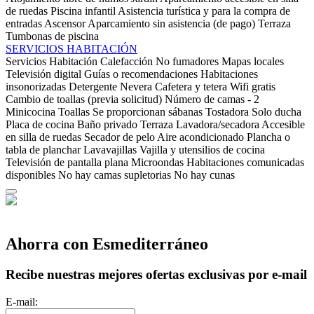
de ruedas
Piscina infantil
Asistencia turística y para la compra de
entradas
Ascensor
Aparcamiento sin asistencia (de pago)
Terraza
Tumbonas de piscina
SERVICIOS HABITACIÓN
Servicios Habitación
Calefacción
No fumadores
Mapas locales
Televisión digital
Guías o recomendaciones
Habitaciones
insonorizadas
Detergente
Nevera
Cafetera y tetera
Wifi gratis
Cambio de toallas (previa solicitud)
Número de camas - 2
Minicocina
Toallas
Se proporcionan sábanas
Tostadora
Solo ducha
Placa de cocina
Baño privado
Terraza
Lavadora/secadora
Accesible
en silla de ruedas
Secador de pelo
Aire acondicionado
Plancha o
tabla de planchar
Lavavajillas
Vajilla y utensilios de cocina
Televisión de pantalla plana
Microondas
Habitaciones comunicadas
disponibles
No hay camas supletorias
No hay cunas
Ahorra con Esmediterráneo
Recibe nuestras mejores ofertas exclusivas por e-mail
E-mail: