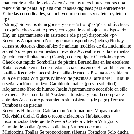
mantenerte al día de todo. Además, en tus ratos libres tendrás una
televisión de pantalla plana con canales digitales para entretenerte.
Entre las comodidades, se incluyen microondas y cafetera y tetera.
<p>
<strong>Servicios de negocios y otros</strong> <p>Tendrás check-
in exprés, check-out exprés y consigna de equipaje a tu disposición.
Hay un aparcamiento sin asistencia (de pago) disponible.<p>
Servicios Alojamiento
No hay cunas disponibles (bebés)
No hay
camas supletorias disponibles
Se aplican medidas de distanciamiento
social
No se permiten fiestas ni eventos
Accesible en silla de ruedas
(puede tener limitaciones)
Consigna de equipaje
Check-in exprés
Check-out rápido
Sombrillas de piscina
Barandillas en las escaleras
Ruta accesible en silla de ruedas hacia el ascensor
Barandillas en los
pasillos
Recepción accesible en silla de ruedas
Piscina accesible en
silla de ruedas
Wifi gratis
Número de piscinas al aire libre: 1
Braille
o señalización en relieve
Cambio de toallas (previa solicitud)
Alojamiento libre de humos
Jardín
Aparcamiento accesible en silla
de ruedas
Piscina infantil
Asistencia turística y para la compra de
entradas
Ascensor
Aparcamiento sin asistencia (de pago)
Terraza
Tumbonas de piscina
Servicios Habitación
Calefacción
No fumadores
Mapas locales
Televisión digital
Guías o recomendaciones
Habitaciones
insonorizadas
Detergente
Nevera
Cafetera y tetera
Wifi gratis
Cambio de toallas (previa solicitud)
Número de camas - 2
Minicocina
Toallas
Se proporcionan sábanas
Tostadora
Solo ducha