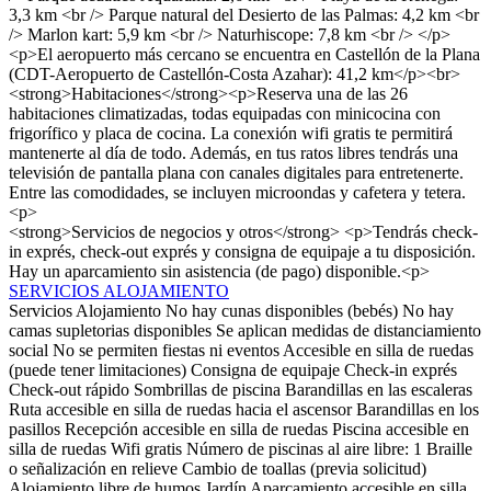
3,3 km <br /> Parque natural del Desierto de las Palmas: 4,2 km <br
/> Marlon kart: 5,9 km <br /> Naturhiscope: 7,8 km <br /> </p>
<p>El aeropuerto más cercano se encuentra en Castellón de la Plana
(CDT-Aeropuerto de Castellón-Costa Azahar): 41,2 km</p><br>
<strong>Habitaciones</strong><p>Reserva una de las 26
habitaciones climatizadas, todas equipadas con minicocina con
frigorífico y placa de cocina. La conexión wifi gratis te permitirá
mantenerte al día de todo. Además, en tus ratos libres tendrás una
televisión de pantalla plana con canales digitales para entretenerte.
Entre las comodidades, se incluyen microondas y cafetera y tetera.
<p>
<strong>Servicios de negocios y otros</strong> <p>Tendrás check-
in exprés, check-out exprés y consigna de equipaje a tu disposición.
Hay un aparcamiento sin asistencia (de pago) disponible.<p>
SERVICIOS ALOJAMIENTO
Servicios Alojamiento
No hay cunas disponibles (bebés)
No hay
camas supletorias disponibles
Se aplican medidas de distanciamiento
social
No se permiten fiestas ni eventos
Accesible en silla de ruedas
(puede tener limitaciones)
Consigna de equipaje
Check-in exprés
Check-out rápido
Sombrillas de piscina
Barandillas en las escaleras
Ruta accesible en silla de ruedas hacia el ascensor
Barandillas en los
pasillos
Recepción accesible en silla de ruedas
Piscina accesible en
silla de ruedas
Wifi gratis
Número de piscinas al aire libre: 1
Braille
o señalización en relieve
Cambio de toallas (previa solicitud)
Alojamiento libre de humos
Jardín
Aparcamiento accesible en silla