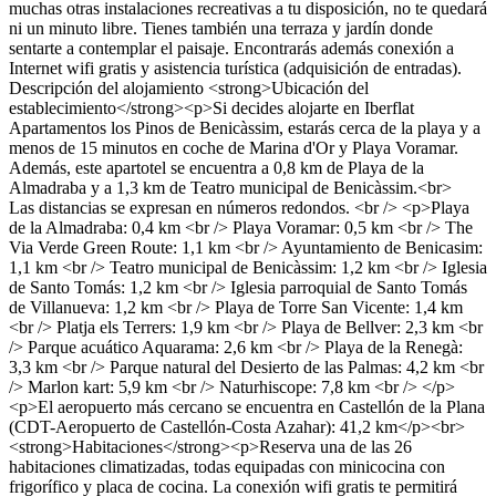
muchas otras instalaciones recreativas a tu disposición, no te quedará
ni un minuto libre. Tienes también una terraza y jardín donde
sentarte a contemplar el paisaje. Encontrarás además conexión a
Internet wifi gratis y asistencia turística (adquisición de entradas).
Descripción del alojamiento
<strong>Ubicación del
establecimiento</strong><p>Si decides alojarte en Iberflat
Apartamentos los Pinos de Benicàssim, estarás cerca de la playa y a
menos de 15 minutos en coche de Marina d'Or y Playa Voramar.
Además, este apartotel se encuentra a 0,8 km de Playa de la
Almadraba y a 1,3 km de Teatro municipal de Benicàssim.<br>
Las distancias se expresan en números redondos. <br /> <p>Playa
de la Almadraba: 0,4 km <br /> Playa Voramar: 0,5 km <br /> The
Via Verde Green Route: 1,1 km <br /> Ayuntamiento de Benicasim:
1,1 km <br /> Teatro municipal de Benicàssim: 1,2 km <br /> Iglesia
de Santo Tomás: 1,2 km <br /> Iglesia parroquial de Santo Tomás
de Villanueva: 1,2 km <br /> Playa de Torre San Vicente: 1,4 km
<br /> Platja els Terrers: 1,9 km <br /> Playa de Bellver: 2,3 km <br
/> Parque acuático Aquarama: 2,6 km <br /> Playa de la Renegà:
3,3 km <br /> Parque natural del Desierto de las Palmas: 4,2 km <br
/> Marlon kart: 5,9 km <br /> Naturhiscope: 7,8 km <br /> </p>
<p>El aeropuerto más cercano se encuentra en Castellón de la Plana
(CDT-Aeropuerto de Castellón-Costa Azahar): 41,2 km</p><br>
<strong>Habitaciones</strong><p>Reserva una de las 26
habitaciones climatizadas, todas equipadas con minicocina con
frigorífico y placa de cocina. La conexión wifi gratis te permitirá