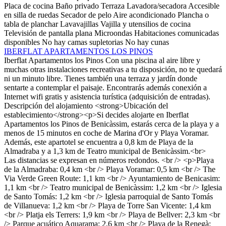
Placa de cocina
Baño privado
Terraza
Lavadora/secadora
Accesible
en silla de ruedas
Secador de pelo
Aire acondicionado
Plancha o
tabla de planchar
Lavavajillas
Vajilla y utensilios de cocina
Televisión de pantalla plana
Microondas
Habitaciones comunicadas
disponibles
No hay camas supletorias
No hay cunas
IBERFLAT APARTAMENTOS LOS PINOS
Iberflat Apartamentos los Pinos
Con una piscina al aire libre y
muchas otras instalaciones recreativas a tu disposición, no te quedará
ni un minuto libre. Tienes también una terraza y jardín donde
sentarte a contemplar el paisaje. Encontrarás además conexión a
Internet wifi gratis y asistencia turística (adquisición de entradas).
Descripción del alojamiento
<strong>Ubicación del
establecimiento</strong><p>Si decides alojarte en Iberflat
Apartamentos los Pinos de Benicàssim, estarás cerca de la playa y a
menos de 15 minutos en coche de Marina d'Or y Playa Voramar.
Además, este apartotel se encuentra a 0,8 km de Playa de la
Almadraba y a 1,3 km de Teatro municipal de Benicàssim.<br>
Las distancias se expresan en números redondos. <br /> <p>Playa
de la Almadraba: 0,4 km <br /> Playa Voramar: 0,5 km <br /> The
Via Verde Green Route: 1,1 km <br /> Ayuntamiento de Benicasim:
1,1 km <br /> Teatro municipal de Benicàssim: 1,2 km <br /> Iglesia
de Santo Tomás: 1,2 km <br /> Iglesia parroquial de Santo Tomás
de Villanueva: 1,2 km <br /> Playa de Torre San Vicente: 1,4 km
<br /> Platja els Terrers: 1,9 km <br /> Playa de Bellver: 2,3 km <br
/> Parque acuático Aquarama: 2,6 km <br /> Playa de la Renegà: