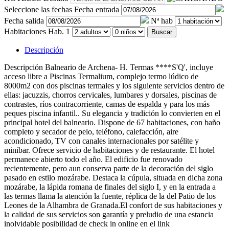
Seleccione las fechas
Fecha entrada
Fecha salida
Nª hab
Habitaciones
Hab. 1
Buscar
Descripción
Descripción
Balneario de Archena- H. Termas ****S'Q', incluye
acceso libre a Piscinas Termalium, complejo termo lúdico de
8000m2 con dos piscinas termales y los siguiente servicios dentro de
ellas: jacuzzis, chorros cervicales, lumbares y dorsales, piscinas de
contrastes, ríos contracorriente, camas de espalda y para los más
peques piscina infantil.. Su elegancia y tradición lo convierten en el
principal hotel del balneario. Dispone de 67 habitaciones, con baño
completo y secador de pelo, teléfono, calefacción, aire
acondicionado, TV con canales internacionales por satélite y
minibar. Ofrece servicio de habitaciones y de restaurante. El hotel
permanece abierto todo el año. El edificio fue renovado
recientemente, pero aun conserva parte de la decoración del siglo
pasado en estilo mozárabe. Destaca la cúpula, situada en dicha zona
mozárabe, la lápida romana de finales del siglo I, y en la entrada a
las termas llama la atención la fuente, réplica de la del Patio de los
Leones de la Alhambra de Granada.El confort de sus habitaciones y
la calidad de sus servicios son garantía y preludio de una estancia
inolvidable posibilidad de check in online en el link