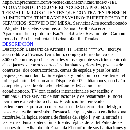
https://aciprecheckin.com/Precheckin/checkwizard/index/71EL
ALOJAMIENTO INCLUYE EL ACCESO A PISCINAS
TERMALIUM.LOS CLIENTES QUE CONTRATEN PENSION
ALIMENTICIA TENDRAN:DESAYUNO: BUFFET.RESTO DE
SERVICIOS: SERVIDO EN MESA.
Servicios
Aire acondicionado
· Alquiler Bicicletas · Gimnasio · Sauna · Golf · Ascensor ·
Aparcamiento no gratuito · Bar/Snack/Café · Restaurante · Cambio
moneda · Piscina cubierta · Piscina infantil · Tiendas
DESCRIPCIÓN
Descripción
Balneario de Archena- H. Termas ****S'Q', incluye
acceso libre a Piscinas Termalium, complejo termo lúdico de
8000m2 con dos piscinas termales y los siguiente servicios dentro de
ellas: jacuzzis, chorros cervicales, lumbares y dorsales, piscinas de
contrastes, ríos contracorriente, camas de espalda y para los más
peques piscina infantil.. Su elegancia y tradición lo convierten en el
principal hotel del balneario. Dispone de 67 habitaciones, con baño
completo y secador de pelo, teléfono, calefacción, aire
acondicionado, TV con canales internacionales por satélite y
minibar. Ofrece servicio de habitaciones y de restaurante. El hotel
permanece abierto todo el año. El edificio fue renovado
recientemente, pero aun conserva parte de la decoración del siglo
pasado en estilo mozárabe. Destaca la cúpula, situada en dicha zona
mozárabe, la lápida romana de finales del siglo I, y en la entrada a
las termas llama la atención la fuente, réplica de la del Patio de los
Leones de la Alhambra de Granada.El confort de sus habitaciones y