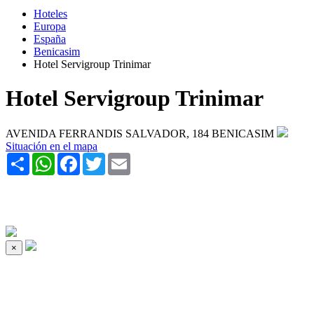
Hoteles
Europa
España
Benicasim
Hotel Servigroup Trinimar
Hotel Servigroup Trinimar
AVENIDA FERRANDIS SALVADOR, 184 BENICASIM
Situación en el mapa
Share
WhatsApp
Facebook
Twitter
Email
×