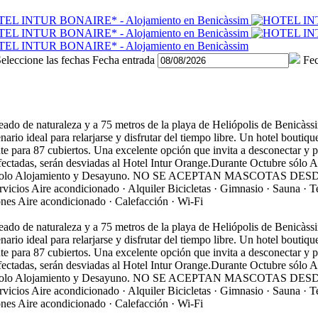
eleccione las fechas
Fecha entrada
Fec
do de naturaleza y a 75 metros de la playa de Heliópolis de Benicàssi
ario ideal para relarjarse y disfrutar del tiempo libre. Un hotel boutiqu
nte para 87 cubiertos. Una excelente opción que invita a desconectar y
 afectadas, serán desviadas al Hotel Intur Orange.Durante Octubre só
1/18 Solo Alojamiento y Desayuno. NO SE ACEPTAN MASCOTAS DESDE 
rvicios
Aire acondicionado · Alquiler Bicicletas · Gimnasio · Sauna · Te
ones
Aire acondicionado · Calefacción · Wi-Fi
do de naturaleza y a 75 metros de la playa de Heliópolis de Benicàssi
ario ideal para relarjarse y disfrutar del tiempo libre. Un hotel boutiqu
nte para 87 cubiertos. Una excelente opción que invita a desconectar y
 afectadas, serán desviadas al Hotel Intur Orange.Durante Octubre só
1/18 Solo Alojamiento y Desayuno. NO SE ACEPTAN MASCOTAS DESDE 
rvicios
Aire acondicionado · Alquiler Bicicletas · Gimnasio · Sauna · Te
ones
Aire acondicionado · Calefacción · Wi-Fi