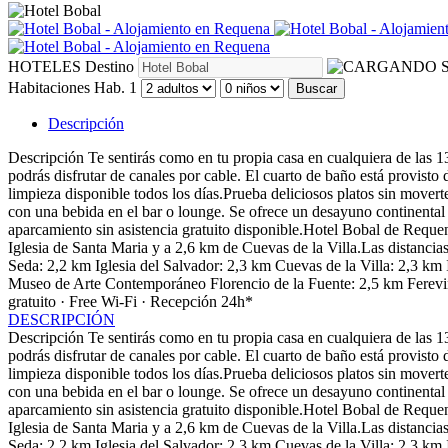
HOTELES
Destino
S
Habitaciones
Hab. 1
Buscar
Descripción
Descripción
Te sentirás como en tu propia casa en cualquiera de las 1
podrás disfrutar de canales por cable. El cuarto de baño está provisto 
limpieza disponible todos los días.Prueba deliciosos platos sin movert
con una bebida en el bar o lounge. Se ofrece un desayuno continental 
aparcamiento sin asistencia gratuito disponible.Hotel Bobal de Req
Iglesia de Santa Maria y a 2,6 km de Cuevas de la Villa.Las distan
Seda: 2,2 km Iglesia del Salvador: 2,3 km Cuevas de la Villa: 2,3 k
Museo de Arte Contemporáneo Florencio de la Fuente: 2,5 km Ferev
gratuito · Free Wi-Fi · Recepción 24h*
DESCRIPCIÓN
Descripción
Te sentirás como en tu propia casa en cualquiera de las 1
podrás disfrutar de canales por cable. El cuarto de baño está provisto 
limpieza disponible todos los días.Prueba deliciosos platos sin movert
con una bebida en el bar o lounge. Se ofrece un desayuno continental 
aparcamiento sin asistencia gratuito disponible.Hotel Bobal de Req
Iglesia de Santa Maria y a 2,6 km de Cuevas de la Villa.Las distan
Seda: 2,2 km Iglesia del Salvador: 2,3 km Cuevas de la Villa: 2,3 k