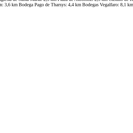
in: 3,6 km Bodega Pago de Tharsys: 4,4 km Bodegas Vegalfaro: 8,1 km