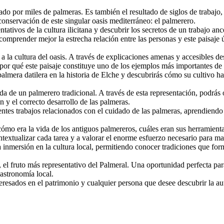
do por miles de palmeras. Es también el resultado de siglos de trabajo,
conservación de este singular oasis mediterráneo: el palmerero.
ntativos de la cultura ilicitana y descubrir los secretos de un trabajo a
rá comprender mejor la estrecha relación entre las personas y este pais
 la cultura del oasis. A través de explicaciones amenas y accesibles de
 por qué este paisaje constituye uno de los ejemplos más importantes de 
lmera datilera en la historia de Elche y descubrirás cómo su cultivo ha
ada de un palmerero tradicional. A través de esta representación, podrás
n y el correcto desarrollo de las palmeras.
erentes trabajos relacionados con el cuidado de las palmeras, aprendiendo
ómo era la vida de los antiguos palmereros, cuáles eran sus herramienta
tualizar cada tarea y a valorar el enorme esfuerzo necesario para man
 inmersión en la cultura local, permitiendo conocer tradiciones que forma
 el fruto más representativo del Palmeral. Una oportunidad perfecta par
astronomía local.
nteresados en el patrimonio y cualquier persona que desee descubrir la au