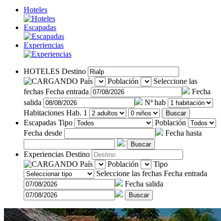
Hoteles
Escapadas
Experiencias
HOTELES
Destino
País
Población
Seleccione las
fechas
Fecha entrada
Fecha
salida
Nª hab
Habitaciones
Hab. 1
Buscar
Escapadas
Tipo
Población
Fecha desde
Fecha hasta
Buscar
Experiencias
Destino
País
Población
Tipo
Seleccione las fechas
Fecha entrada
Fecha salida
Buscar