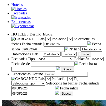
Hoteles
Escapadas
Experiencias
HOTELES
Destino
País
Población
Seleccione las
fechas
Fecha entrada
Fecha
salida
Nª hab
Habitaciones
Hab. 1
Buscar
Escapadas
Tipo
Población
Fecha desde
Fecha hasta
Buscar
Experiencias
Destino
País
Población
Tipo
Seleccione las fechas
Fecha entrada
Fecha salida
Buscar