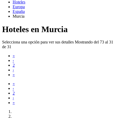
Hoteles
Europa
España
Murcia
Hoteles en Murcia
Selecciona una opción para ver sus detalles
Mostrando del 73 al 31
de 31
«
‹
2
›
»
«
‹
2
›
»