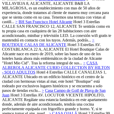
VILLAVIEJA 8, ALICANTE,
ALICANTE
B&B LA
MILAGROSA, es un establecimiento con mas de 50 años de
experiencia, donde tratamos al cliente de manera muy cercana para
que se sienta como en su casa. Tenemos una terraza con vistas al
castill...
>
BH San Francisco Hotel Alicante
Hotel 3 Estrellas
CALLE SAN FRANCISCO 12,
ALICANTE
Te sentirás como en
tu propia casa en cualquiera de las 28 habitaciones con aire
acondicionado, minibar y televisión LED. La conexión wifi gratis te
mantendrá en contacto con los tuyos. Además, podrás...
>
BOUTIQUE CALAS DE ALICANTE
Hotel 3 Estrellas
AV.
COSTABLANCA 22 A,
ALICANTE
El Hotel Boutique Calas de
Alicante nace en enero de 2019, sobre las bases de uno de los
hoteles hasta ahora más emblemáticos de la ciudad de Alicante
"Hotel Mio Cid". Tras la reforma integral de sus...
>
CASA
ALBEROLA ALICANTE CURIO COLLECTION BY HILTON
- SOLO ADULTOS
Hotel 4 Estrellas
CALLE CANALEJAS 1,
ALICANTE
Ubicado en un edificio histórico en el centro de la
ciudad con hermosas vistas al mar, este hotel "Boutique" está
rodeado por exclusivos lugares históricos y se encuentra a solo
pasos de tiendas exclu...
>
Casa Campo de Golf de Playa de San
Juan
Hotel 3 Estrellas
AV. LOCUTOR VICENTE HIPÓLITO,
ALICANTE
Regálate una estancia fantástica en este apartamento
donde, además de aire acondicionado, tendrás una cocina
perfectamente equipada con frigorífico grande y horno. Y, si te
apetece tomar el aire, pued...
>
CASA OJALÁ
Hotel 2 Estrellas
99