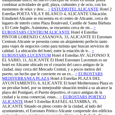
combinar actividades de golf, playa, culturales y de ocio, con los
momentos de relax y desc...
>
ESTUDIOTEL ALICANTE
Hotel 2
Estrellas
POETA VILA Y BLANCO 4,
ALICANTE
Ubicación.
Estudiotel Alicante se encuentra en el centro de Alicante, cerca de
lugares de interés como Plaza Boulevard, Castillo de Santa Bárbara
y El Corte Inglés. Asimismo, se encuentra cerca de otr...
>
EUROSTARS CENTRUM ALICANTE
Hotel 4 Estrellas
PINTOR LORENZO CASANOVA, 33,
ALICANTE
El Eurostars
Centrum Alicante se presenta como un alojamiento perfecto tanto
para viajes de negocios como para turistas que buscan servicios de
calidad. La ubicación del hotel, entre la estación de tr...
>
EUROSTARS LUCENTUM
Hotel 4 Estrellas
AV. ALFONSO X
EL SABIO, 11,
ALICANTE
El Hotel Eurostars Lucentum es un
hotel en Alicante ubicado en el corazón del casco antiguo de la
ciudad, muy cerca del Mercado Central, y a pocos metros del
puerto, un hecho que le convierte en un ex...
>
EUROSTARS
MEDITERRANEA PLAZA
Hotel 4 Estrellas
PLAZA DEL
AYUNTAMIENTO, 6,
ALICANTE
El hotel Mediterranea Plaza es
un peculiar hotel, por su inmejorable situación tendrá a su alcance la
playa del Postiguet, el Puerto deportivo, el casco antiguo de la
ciudad y la zona comercial, estan...
>
EUROSTARS PORTICO
ALICANTE
Hotel 5 Estrellas
RAFAEL ALTAMIRA, 19,
ALICANTE
Situado en pleno centro de la ciudad, al lado del
ayuntamiento, el Eurostars Pórtico Alicante comprende dos edificios