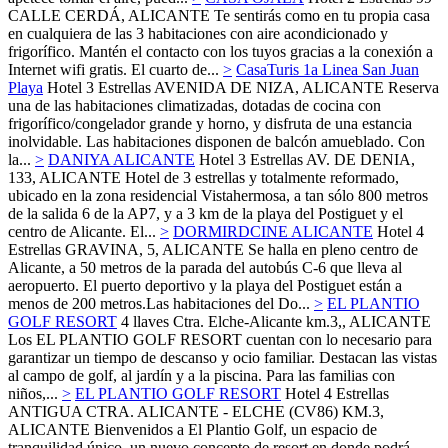
CALLE CERDÁ,
ALICANTE
Te sentirás como en tu propia casa
en cualquiera de las 3 habitaciones con aire acondicionado y
frigorífico. Mantén el contacto con los tuyos gracias a la conexión a
Internet wifi gratis. El cuarto de...
>
CasaTuris 1a Linea San Juan
Playa
Hotel 3 Estrellas
AVENIDA DE NIZA,
ALICANTE
Reserva
una de las habitaciones climatizadas, dotadas de cocina con
frigorífico/congelador grande y horno, y disfruta de una estancia
inolvidable. Las habitaciones disponen de balcón amueblado. Con
la...
>
DANIYA ALICANTE
Hotel 3 Estrellas
AV. DE DENIA,
133,
ALICANTE
Hotel de 3 estrellas y totalmente reformado,
ubicado en la zona residencial Vistahermosa, a tan sólo 800 metros
de la salida 6 de la AP7, y a 3 km de la playa del Postiguet y el
centro de Alicante. El...
>
DORMIRDCINE ALICANTE
Hotel 4
Estrellas
GRAVINA, 5,
ALICANTE
Se halla en pleno centro de
Alicante, a 50 metros de la parada del autobús C-6 que lleva al
aeropuerto. El puerto deportivo y la playa del Postiguet están a
menos de 200 metros.Las habitaciones del Do...
>
EL PLANTIO
GOLF RESORT
4 llaves
Ctra. Elche-Alicante km.3,,
ALICANTE
Los EL PLANTIO GOLF RESORT cuentan con lo necesario para
garantizar un tiempo de descanso y ocio familiar. Destacan las vistas
al campo de golf, al jardín y a la piscina. Para las familias con
niños,...
>
EL PLANTIO GOLF RESORT
Hotel 4 Estrellas
ANTIGUA CTRA. ALICANTE - ELCHE (CV86) KM.3,
ALICANTE
Bienvenidos a El Plantio Golf, un espacio de
tranquilidad único, un nuevo concepto de resort en donde podrá