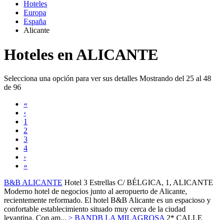
Hoteles
Europa
España
Alicante
Hoteles en ALICANTE
Selecciona una opción para ver sus detalles
Mostrando del 25 al 48
de 96
«
‹
1
2
3
4
›
»
B&B ALICANTE
Hotel 3 Estrellas
C/ BÉLGICA, 1,
ALICANTE
Moderno hotel de negocios junto al aeropuerto de Alicante,
recientemente reformado. El hotel B&B Alicante es un espacioso y
confortable establecimiento situado muy cerca de la ciudad
levantina. Con am...
>
BANDB LA MILAGROSA
2*
CALLE