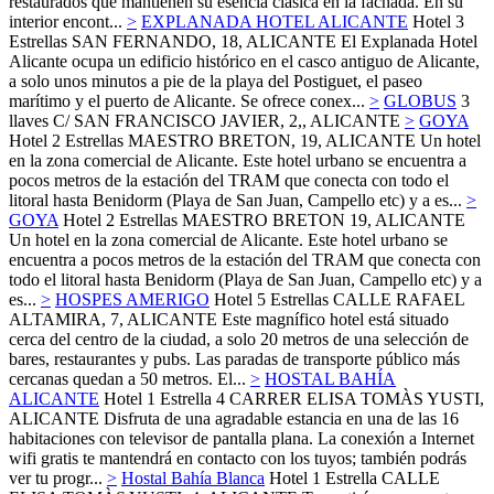
restaurados que mantienen su esencia clásica en la fachada. En su
interior encont...
>
EXPLANADA HOTEL ALICANTE
Hotel 3
Estrellas
SAN FERNANDO, 18,
ALICANTE
El Explanada Hotel
Alicante ocupa un edificio histórico en el casco antiguo de Alicante,
a solo unos minutos a pie de la playa del Postiguet, el paseo
marítimo y el puerto de Alicante. Se ofrece conex...
>
GLOBUS
3
llaves
C/ SAN FRANCISCO JAVIER, 2,,
ALICANTE
>
GOYA
Hotel 2 Estrellas
MAESTRO BRETON, 19,
ALICANTE
Un hotel
en la zona comercial de Alicante. Este hotel urbano se encuentra a
pocos metros de la estación del TRAM que conecta con todo el
litoral hasta Benidorm (Playa de San Juan, Campello etc) y a es...
>
GOYA
Hotel 2 Estrellas
MAESTRO BRETON 19,
ALICANTE
Un hotel en la zona comercial de Alicante. Este hotel urbano se
encuentra a pocos metros de la estación del TRAM que conecta con
todo el litoral hasta Benidorm (Playa de San Juan, Campello etc) y a
es...
>
HOSPES AMERIGO
Hotel 5 Estrellas
CALLE RAFAEL
ALTAMIRA, 7,
ALICANTE
Este magnífico hotel está situado
cerca del centro de la ciudad, a solo 20 metros de una selección de
bares, restaurantes y pubs. Las paradas de transporte público más
cercanas quedan a 50 metros. El...
>
HOSTAL BAHÍA
ALICANTE
Hotel 1 Estrella
4 CARRER ELISA TOMÀS YUSTI,
ALICANTE
Disfruta de una agradable estancia en una de las 16
habitaciones con televisor de pantalla plana. La conexión a Internet
wifi gratis te mantendrá en contacto con los tuyos; también podrás
ver tu progr...
>
Hostal Bahía Blanca
Hotel 1 Estrella
CALLE