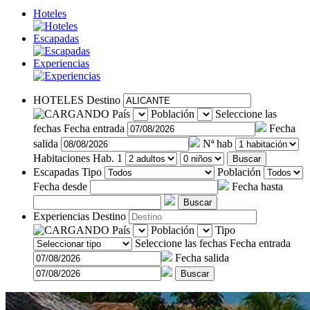
Hoteles
Escapadas
Experiencias
HOTELES
Destino
País
Población
Seleccione las
fechas
Fecha entrada
Fecha
salida
Nª hab
Habitaciones
Hab. 1
Buscar
Escapadas
Tipo
Población
Fecha desde
Fecha hasta
Buscar
Experiencias
Destino
País
Población
Tipo
Seleccione las fechas
Fecha entrada
Fecha salida
Buscar