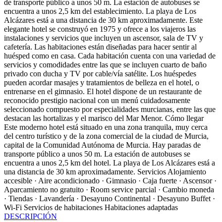
de transporte público a unos 50 m. La estación de autobuses se
encuentra a unos 2,5 km del establecimiento. La playa de Los
Alcázares está a una distancia de 30 km aproximadamente. Este
elegante hotel se construyó en 1975 y ofrece a los viajeros las
instalaciones y servicios que incluyen un ascensor, sala de TV y
cafetería. Las habitaciones están diseñadas para hacer sentir al
huésped como en casa. Cada habitación cuenta con una variedad de
servicios y comodidades entre las que se incluyen cuarto de baño
privado con ducha y TV por cable/vía satélite. Los huéspedes
pueden acordar masajes y tratamientos de belleza en el hotel, o
entrenarse en el gimnasio. El hotel dispone de un restaurante de
reconocido prestigio nacional con un menú cuidadosamente
seleccionado compuesto por especialidades murcianas, entre las que
destacan las hortalizas y el marisco del Mar Menor.
Cómo llegar
Este moderno hotel está situado en una zona tranquila, muy cerca
del centro turístico y de la zona comercial de la ciudad de Murcia,
capital de la Comunidad Autónoma de Murcia. Hay paradas de
transporte público a unos 50 m. La estación de autobuses se
encuentra a unos 2,5 km del hotel. La playa de Los Alcázares está a
una distancia de 30 km aproximadamente.
Servicios
Alojamiento
accesible · Aire acondicionado · Gimnasio · Caja fuerte · Ascensor ·
Aparcamiento no gratuito · Room service parcial · Cambio moneda
· Tiendas · Lavandería · Desayuno Continental · Desayuno Buffet ·
Wi-Fi
Servicios de habitaciones
Habitaciones adaptadas
DESCRIPCIÓN