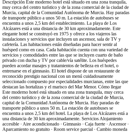
Descripción
Este moderno hotel está situado en una zona tranquila,
muy cerca del centro turístico y de la zona comercial de la ciudad de
Murcia, capital de la Comunidad Autónoma de Murcia. Hay paradas
de transporte público a unos 50 m. La estación de autobuses se
encuentra a unos 2,5 km del establecimiento. La playa de Los
Alcázares está a una distancia de 30 km aproximadamente. Este
elegante hotel se construyó en 1975 y ofrece a los viajeros las
instalaciones y servicios que incluyen un ascensor, sala de TV y
cafetería. Las habitaciones están diseñadas para hacer sentir al
huésped como en casa. Cada habitación cuenta con una variedad de
servicios y comodidades entre las que se incluyen cuarto de baño
privado con ducha y TV por cable/vía satélite. Los huéspedes
pueden acordar masajes y tratamientos de belleza en el hotel, o
entrenarse en el gimnasio. El hotel dispone de un restaurante de
reconocido prestigio nacional con un menú cuidadosamente
seleccionado compuesto por especialidades murcianas, entre las que
destacan las hortalizas y el marisco del Mar Menor.
Cómo llegar
Este moderno hotel está situado en una zona tranquila, muy cerca
del centro turístico y de la zona comercial de la ciudad de Murcia,
capital de la Comunidad Autónoma de Murcia. Hay paradas de
transporte público a unos 50 m. La estación de autobuses se
encuentra a unos 2,5 km del hotel. La playa de Los Alcázares está a
una distancia de 30 km aproximadamente.
Servicios
Alojamiento
accesible · Aire acondicionado · Gimnasio · Caja fuerte · Ascensor ·
Aparcamiento no gratuito · Room service parcial · Cambio moneda