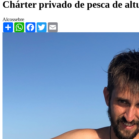
Chárter privado de pesca de alt
Alcossebre
Share
WhatsApp
Facebook
Twitter
Email