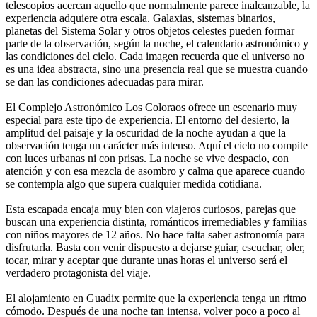
telescopios acercan aquello que normalmente parece inalcanzable, la
experiencia adquiere otra escala. Galaxias, sistemas binarios,
planetas del Sistema Solar y otros objetos celestes pueden formar
parte de la observación, según la noche, el calendario astronómico y
las condiciones del cielo. Cada imagen recuerda que el universo no
es una idea abstracta, sino una presencia real que se muestra cuando
se dan las condiciones adecuadas para mirar.
El Complejo Astronómico Los Coloraos ofrece un escenario muy
especial para este tipo de experiencia. El entorno del desierto, la
amplitud del paisaje y la oscuridad de la noche ayudan a que la
observación tenga un carácter más intenso. Aquí el cielo no compite
con luces urbanas ni con prisas. La noche se vive despacio, con
atención y con esa mezcla de asombro y calma que aparece cuando
se contempla algo que supera cualquier medida cotidiana.
Esta escapada encaja muy bien con viajeros curiosos, parejas que
buscan una experiencia distinta, románticos irremediables y familias
con niños mayores de 12 años. No hace falta saber astronomía para
disfrutarla. Basta con venir dispuesto a dejarse guiar, escuchar, oler,
tocar, mirar y aceptar que durante unas horas el universo será el
verdadero protagonista del viaje.
El alojamiento en Guadix permite que la experiencia tenga un ritmo
cómodo. Después de una noche tan intensa, volver poco a poco al