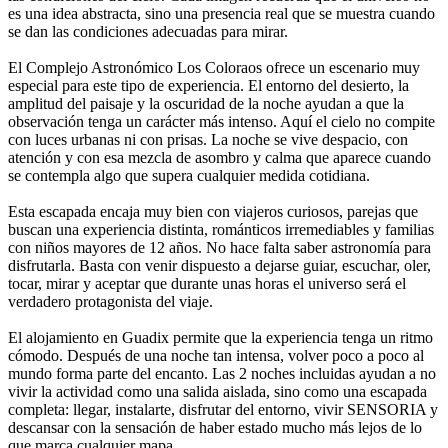
es una idea abstracta, sino una presencia real que se muestra cuando
se dan las condiciones adecuadas para mirar.
El Complejo Astronómico Los Coloraos ofrece un escenario muy
especial para este tipo de experiencia. El entorno del desierto, la
amplitud del paisaje y la oscuridad de la noche ayudan a que la
observación tenga un carácter más intenso. Aquí el cielo no compite
con luces urbanas ni con prisas. La noche se vive despacio, con
atención y con esa mezcla de asombro y calma que aparece cuando
se contempla algo que supera cualquier medida cotidiana.
Esta escapada encaja muy bien con viajeros curiosos, parejas que
buscan una experiencia distinta, románticos irremediables y familias
con niños mayores de 12 años. No hace falta saber astronomía para
disfrutarla. Basta con venir dispuesto a dejarse guiar, escuchar, oler,
tocar, mirar y aceptar que durante unas horas el universo será el
verdadero protagonista del viaje.
El alojamiento en Guadix permite que la experiencia tenga un ritmo
cómodo. Después de una noche tan intensa, volver poco a poco al
mundo forma parte del encanto. Las 2 noches incluidas ayudan a no
vivir la actividad como una salida aislada, sino como una escapada
completa: llegar, instalarte, disfrutar del entorno, vivir SENSORIA y
descansar con la sensación de haber estado mucho más lejos de lo
que marca cualquier mapa.