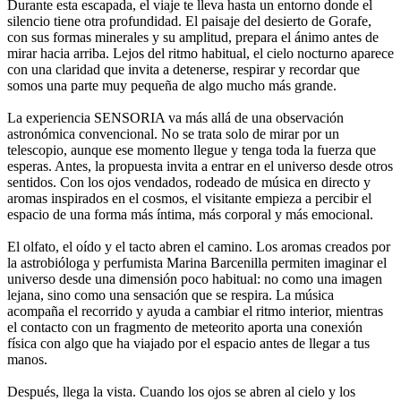
Durante esta escapada, el viaje te lleva hasta un entorno donde el
silencio tiene otra profundidad. El paisaje del desierto de Gorafe,
con sus formas minerales y su amplitud, prepara el ánimo antes de
mirar hacia arriba. Lejos del ritmo habitual, el cielo nocturno aparece
con una claridad que invita a detenerse, respirar y recordar que
somos una parte muy pequeña de algo mucho más grande.
La experiencia SENSORIA va más allá de una observación
astronómica convencional. No se trata solo de mirar por un
telescopio, aunque ese momento llegue y tenga toda la fuerza que
esperas. Antes, la propuesta invita a entrar en el universo desde otros
sentidos. Con los ojos vendados, rodeado de música en directo y
aromas inspirados en el cosmos, el visitante empieza a percibir el
espacio de una forma más íntima, más corporal y más emocional.
El olfato, el oído y el tacto abren el camino. Los aromas creados por
la astrobióloga y perfumista Marina Barcenilla permiten imaginar el
universo desde una dimensión poco habitual: no como una imagen
lejana, sino como una sensación que se respira. La música
acompaña el recorrido y ayuda a cambiar el ritmo interior, mientras
el contacto con un fragmento de meteorito aporta una conexión
física con algo que ha viajado por el espacio antes de llegar a tus
manos.
Después, llega la vista. Cuando los ojos se abren al cielo y los