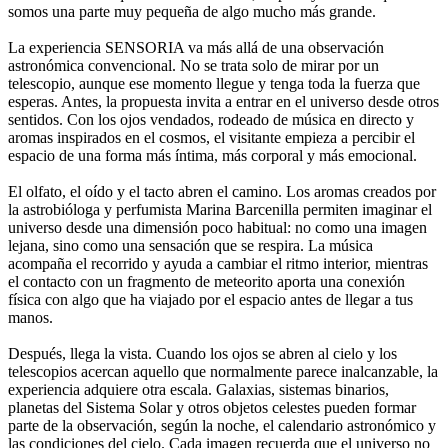
somos una parte muy pequeña de algo mucho más grande.
La experiencia SENSORIA va más allá de una observación
astronómica convencional. No se trata solo de mirar por un
telescopio, aunque ese momento llegue y tenga toda la fuerza que
esperas. Antes, la propuesta invita a entrar en el universo desde otros
sentidos. Con los ojos vendados, rodeado de música en directo y
aromas inspirados en el cosmos, el visitante empieza a percibir el
espacio de una forma más íntima, más corporal y más emocional.
El olfato, el oído y el tacto abren el camino. Los aromas creados por
la astrobióloga y perfumista Marina Barcenilla permiten imaginar el
universo desde una dimensión poco habitual: no como una imagen
lejana, sino como una sensación que se respira. La música
acompaña el recorrido y ayuda a cambiar el ritmo interior, mientras
el contacto con un fragmento de meteorito aporta una conexión
física con algo que ha viajado por el espacio antes de llegar a tus
manos.
Después, llega la vista. Cuando los ojos se abren al cielo y los
telescopios acercan aquello que normalmente parece inalcanzable, la
experiencia adquiere otra escala. Galaxias, sistemas binarios,
planetas del Sistema Solar y otros objetos celestes pueden formar
parte de la observación, según la noche, el calendario astronómico y
las condiciones del cielo. Cada imagen recuerda que el universo no