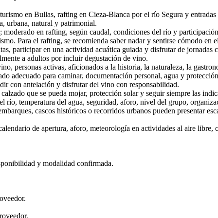
turismo en Bullas, rafting en Cieza-Blanca por el río Segura y entradas p
a, urbana, natural y patrimonial.
; moderado en rafting, según caudal, condiciones del río y participación
urismo. Para el rafting, se recomienda saber nadar y sentirse cómodo en e
s, participar en una actividad acuática guiada y disfrutar de jornadas 
mente a adultos por incluir degustación de vino.
no, personas activas, aficionados a la historia, la naturaleza, la gastr
do adecuado para caminar, documentación personal, agua y protección 
r con antelación y disfrutar del vino con responsabilidad.
 calzado que se pueda mojar, protección solar y seguir siempre las indi
del río, temperatura del agua, seguridad, aforo, nivel del grupo, organi
 embarques, cascos históricos o recorridos urbanos pueden presentar esc
 calendario de apertura, aforo, meteorología en actividades al aire libre
isponibilidad y modalidad confirmada.
roveedor.
proveedor.