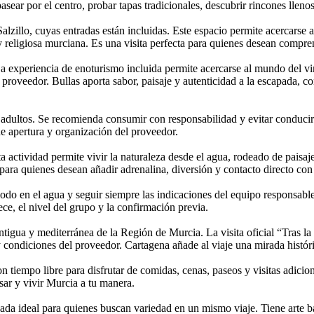
asear por el centro, probar tapas tradicionales, descubrir rincones lleno
lzillo, cuyas entradas están incluidas. Este espacio permite acercarse 
 y religiosa murciana. Es una visita perfecta para quienes desean compren
 La experiencia de enoturismo incluida permite acercarse al mundo del vin
proveedor. Bullas aporta sabor, paisaje y autenticidad a la escapada, co
 a adultos. Se recomienda consumir con responsabilidad y evitar conduci
 de apertura y organización del proveedor.
ta actividad permite vivir la naturaleza desde el agua, rodeado de paisaj
ara quienes desean añadir adrenalina, diversión y contacto directo con 
modo en el agua y seguir siempre las indicaciones del equipo responsable
ece, el nivel del grupo y la confirmación previa.
ntigua y mediterránea de la Región de Murcia. La visita oficial “Tras l
 condiciones del proveedor. Cartagena añade al viaje una mirada históric
n tiempo libre para disfrutar de comidas, cenas, paseos y visitas adicio
sar y vivir Murcia a tu manera.
da ideal para quienes buscan variedad en un mismo viaje. Tiene arte ba