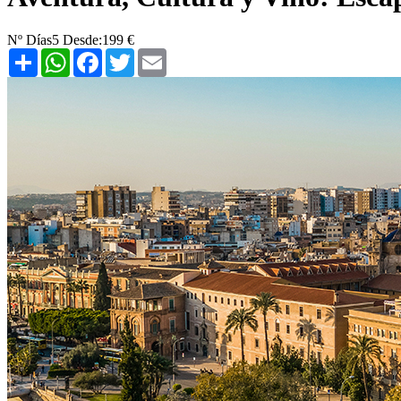
Nº Días
5
Desde:
199 €
Share
WhatsApp
Facebook
Twitter
Email