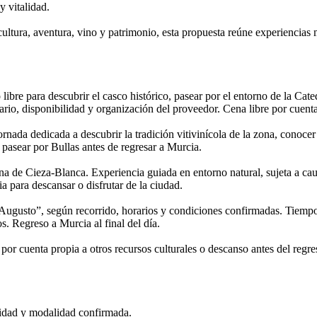
y vitalidad.
ltura, aventura, vino y patrimonio, esta propuesta reúne experiencias 
bre para descubrir el casco histórico, pasear por el entorno de la Cated
ario, disponibilidad y organización del proveedor. Cena libre por cuenta 
Jornada dedicada a descubrir la tradición vitivinícola de la zona, conoce
pasear por Bullas antes de regresar a Murcia.
ona de Cieza-Blanca. Experiencia guiada en entorno natural, sujeta a cau
a para descansar o disfrutar de la ciudad.
de Augusto”, según recorrido, horarios y condiciones confirmadas. Tiempo
s. Regreso a Murcia al final del día.
por cuenta propia a otros recursos culturales o descanso antes del regre
lidad y modalidad confirmada.