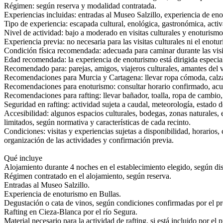
Régimen: según reserva y modalidad contratada.
Experiencias incluidas: entradas al Museo Salzillo, experiencia de eno
Tipo de experiencia: escapada cultural, enológica, gastronómica, activ
Nivel de actividad: bajo a moderado en visitas culturales y enoturismo
Experiencia previa: no necesaria para las visitas culturales ni el enot
Condición física recomendada: adecuada para caminar durante las visita
Edad recomendada: la experiencia de enoturismo está dirigida especial
Recomendado para: parejas, amigos, viajeros culturales, amantes del vi
Recomendaciones para Murcia y Cartagena: llevar ropa cómoda, calza
Recomendaciones para enoturismo: consultar horario confirmado, acudi
Recomendaciones para rafting: llevar bañador, toalla, ropa de cambio,
Seguridad en rafting: actividad sujeta a caudal, meteorología, estado 
Accesibilidad: algunos espacios culturales, bodegas, zonas naturales,
limitados, según normativa y características de cada recinto.
Condiciones: visitas y experiencias sujetas a disponibilidad, horarios,
organización de las actividades y confirmación previa.
Qué incluye
Alojamiento durante 4 noches en el establecimiento elegido, según d
Régimen contratado en el alojamiento, según reserva.
Entradas al Museo Salzillo.
Experiencia de enoturismo en Bullas.
Degustación o cata de vinos, según condiciones confirmadas por el p
Rafting en Cieza-Blanca por el río Segura.
Material necesario para la actividad de rafting, si está incluido por el 