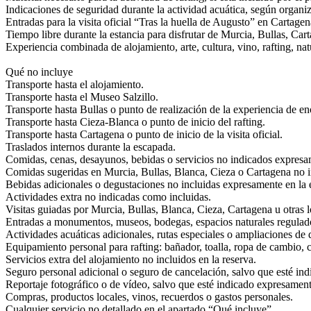
Indicaciones de seguridad durante la actividad acuática, según organi
Entradas para la visita oficial “Tras la huella de Augusto” en Cartagen
Tiempo libre durante la estancia para disfrutar de Murcia, Bullas, Cart
Experiencia combinada de alojamiento, arte, cultura, vino, rafting, n
Qué no incluye
Transporte hasta el alojamiento.
Transporte hasta el Museo Salzillo.
Transporte hasta Bullas o punto de realización de la experiencia de e
Transporte hasta Cieza-Blanca o punto de inicio del rafting.
Transporte hasta Cartagena o punto de inicio de la visita oficial.
Traslados internos durante la escapada.
Comidas, cenas, desayunos, bebidas o servicios no indicados expresa
Comidas sugeridas en Murcia, Bullas, Blanca, Cieza o Cartagena no i
Bebidas adicionales o degustaciones no incluidas expresamente en la 
Actividades extra no indicadas como incluidas.
Visitas guiadas por Murcia, Bullas, Blanca, Cieza, Cartagena u otras 
Entradas a monumentos, museos, bodegas, espacios naturales regulados
Actividades acuáticas adicionales, rutas especiales o ampliaciones d
Equipamiento personal para rafting: bañador, toalla, ropa de cambio, c
Servicios extra del alojamiento no incluidos en la reserva.
Seguro personal adicional o seguro de cancelación, salvo que esté ind
Reportaje fotográfico o de vídeo, salvo que esté indicado expresament
Compras, productos locales, vinos, recuerdos o gastos personales.
Cualquier servicio no detallado en el apartado “Qué incluye”.