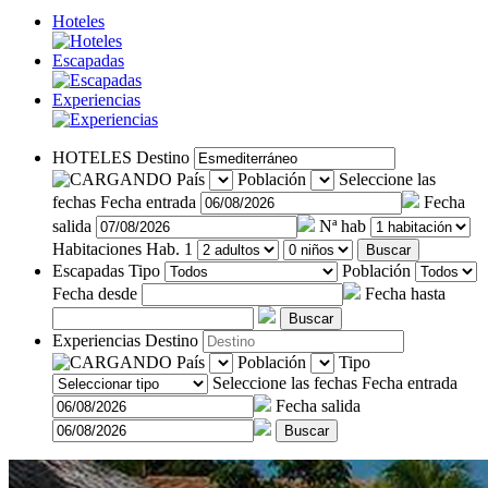
Hoteles
Escapadas
Experiencias
HOTELES
Destino
País
Población
Seleccione las
fechas
Fecha entrada
Fecha
salida
Nª hab
Habitaciones
Hab. 1
Buscar
Escapadas
Tipo
Población
Fecha desde
Fecha hasta
Buscar
Experiencias
Destino
País
Población
Tipo
Seleccione las fechas
Fecha entrada
Fecha salida
Buscar