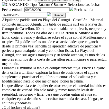
Tipo
Seleccione las fechas
Fecha entrada
Fecha salida
Buscar
Alquiler de paddle surf en Playa del Gurugú · Castellón · Material
completo incluido
Alquila una tabla de paddle surf en la Playa del
Gurugú de Castellón. 60 minutos con tabla, remo, leash, neopreno y
licra incluidos. Todos los días de 10:00 a 20:00 h.
Subirse a una
tabla, coger el remo y deslizarse sobre el agua con el Mediterráneo a
tus pies. El paddle surf es una de esas actividades que engancha
desde la primera vez: sencilla de aprender, adictiva de practicar y
perfecta para cualquier edad y condición física. La Playa del
Gurugú, con sus aguas tranquilas y su fondo arenoso, es uno de los
mejores entornos de la costa de Castellón para iniciarse o para seguir
mejorando.
Durante 60 minutos la tabla es completamente tuya. Puedes alejarte
de la orilla a tu ritmo, explorar la línea de costa desde el agua o
simplemente practicar el equilibrio mientras el sol calienta y el
Mediterráneo hace lo que mejor sabe: poner la calma.
Lo que diferencia este alquiler de otros es que el material incluido es
completo de verdad. No solo tabla y remo: también leash de
seguridad, neopreno y licra, para que puedas entrar al agua en
cualquier época del año sin necesitar traer nada de casa. Llegas, te
equipas y pedaleas.
¿Qué incluye el alquiler?