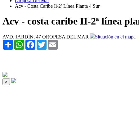
Oropesa Del Mar
Acv - Costa Caribe Ii-2ª Línea Planta 4 Sur
Acv - costa caribe II-2ª línea pl
AVD. JARDÍN, 47 OROPESA DEL MAR
Situación en el mapa
Share
WhatsApp
Facebook
Twitter
Email
×