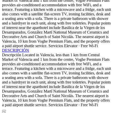
Market of Valencia and 1 km from the centre, Voghe Premium Flats
provides air-conditioned accommodation with free WiFi, and a
terrace. Featuring a kitchen with a microwave and a fridge, each unit
also comes with a satellite flat-screen TV, ironing facilities, desk and
a seating area with a sofa. There is a private bathroom with shower
and a hairdryer in each unit, along with free toiletries. Popular points
of interest near the aparthotel include Basilica de la Virgen de los
Desamparados, González Martí National Museum of Ceramics and
Decorative Arts and Church of Saint Nicolás. The nearest airport is
Valencia, 10 km from Voghe Premium Flats, and the property offers
a paid airport shuttle service.
Servicios
Elevator · Free Wi-Fi
DESCRIPCIÓN
Descripción
Located in Valencia, less than 1 km from Central
Market of Valencia and 1 km from the centre, Voghe Premium Flats
provides air-conditioned accommodation with free WiFi, and a
terrace. Featuring a kitchen with a microwave and a fridge, each unit
also comes with a satellite flat-screen TV, ironing facilities, desk and
a seating area with a sofa. There is a private bathroom with shower
and a hairdryer in each unit, along with free toiletries. Popular points
of interest near the aparthotel include Basilica de la Virgen de los
Desamparados, González Martí National Museum of Ceramics and
Decorative Arts and Church of Saint Nicolás. The nearest airport is
Valencia, 10 km from Voghe Premium Flats, and the property offers
a paid airport shuttle service.
Servicios
Elevator · Free Wi-Fi