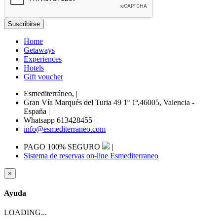
Home
Getaways
Experiences
Hotels
Gift voucher
Esmediterráneo,
|
Gran Vía Marqués del Turia 49 1º 1ª,46005, Valencia -
España
|
Whatsapp 613428455
|
info@esmediterraneo.com
PAGO 100% SEGURO
|
Sistema de reservas on-line Esmediterraneo
×
Ayuda
LOADING...