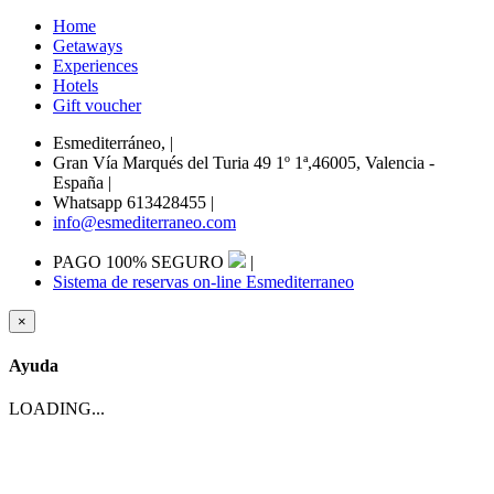
Home
Getaways
Experiences
Hotels
Gift voucher
Esmediterráneo,
|
Gran Vía Marqués del Turia 49 1º 1ª,46005, Valencia -
España
|
Whatsapp 613428455
|
info@esmediterraneo.com
PAGO 100% SEGURO
|
Sistema de reservas on-line Esmediterraneo
×
Ayuda
LOADING...