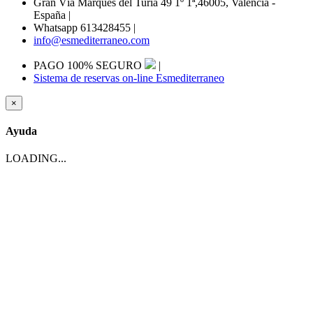
Gran Vía Marqués del Turia 49 1º 1ª,46005, Valencia -
España
|
Whatsapp 613428455
|
info@esmediterraneo.com
PAGO 100% SEGURO
|
Sistema de reservas on-line Esmediterraneo
×
Ayuda
LOADING...