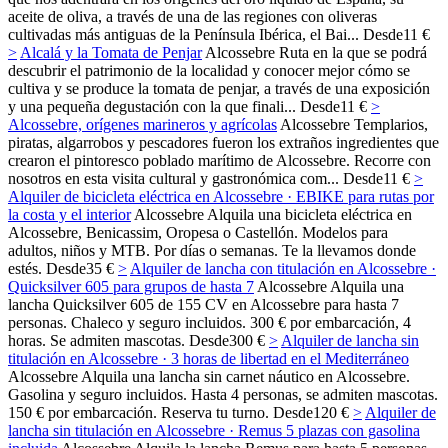
aceite de oliva, a través de una de las regiones con oliveras
cultivadas más antiguas de la Península Ibérica, el Bai...
Desde
11 €
>
Alcalá y la Tomata de Penjar
Alcossebre
Ruta en la que se podrá
descubrir el patrimonio de la localidad y conocer mejor cómo se
cultiva y se produce la tomata de penjar, a través de una exposición
y una pequeña degustación con la que finali...
Desde
11 €
>
Alcossebre, orígenes marineros y agrícolas
Alcossebre
Templarios,
piratas, algarrobos y pescadores fueron los extraños ingredientes que
crearon el pintoresco poblado marítimo de Alcossebre. Recorre con
nosotros en esta visita cultural y gastronómica com...
Desde
11 €
>
Alquiler de bicicleta eléctrica en Alcossebre · EBIKE para rutas por
la costa y el interior
Alcossebre
Alquila una bicicleta eléctrica en
Alcossebre, Benicassim, Oropesa o Castellón. Modelos para
adultos, niños y MTB. Por días o semanas. Te la llevamos donde
estés.
Desde
35 €
>
Alquiler de lancha con titulación en Alcossebre ·
Quicksilver 605 para grupos de hasta 7
Alcossebre
Alquila una
lancha Quicksilver 605 de 155 CV en Alcossebre para hasta 7
personas. Chaleco y seguro incluidos. 300 € por embarcación, 4
horas. Se admiten mascotas.
Desde
300 €
>
Alquiler de lancha sin
titulación en Alcossebre · 3 horas de libertad en el Mediterráneo
Alcossebre
Alquila una lancha sin carnet náutico en Alcossebre.
Gasolina y seguro incluidos. Hasta 4 personas, se admiten mascotas.
150 € por embarcación. Reserva tu turno.
Desde
120 €
>
Alquiler de
lancha sin titulación en Alcossebre · Remus 5 plazas con gasolina