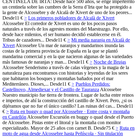
CENTINELA DE IRTA: Desde hace 500 años, se erige impertérrito
un centinela sobre las cumbres de la Serra d’Irta que ha protegido a
la gente de Alcossebre y de Alcalà de Xivert de uno de los peores...
Desde
11 €
>
Los primeros pobladores de Alcalà de Xivert
Alcossebre
El corredor de Xivert es uno de los pocos pasos
naturales a través de los agrestes montes del Maestrazgo. Por ello,
desde hace milenios, el ser humano decidió establecerse en él.
Tribus de cazadores...
Desde
11 €
>
Mi media naranja en Alcalà de
Xivert
Alcossebre
Un mar de naranjos y mandarinos inunda las
costas de la primera provincia de España en la que se plantó
mandarina comercial y en la que nacieron algunas de las variedades
más famosas de naranjas y man...
Desde
11 €
>
Noche de Brujas
Alcossebre
Senderismo a través de calas vírgenes y la magia de la
naturaleza para encontrarnos con historias y leyendas de los seres
que habitaron los bosques y montañas bañados por el mar
Mediterráneo. Dioses,...
Desde
11 €
>
Pueblos Perdidos:
Castellnovo, Almediexar y el Castillo de Tauranza
Alcossebre
Nuestro municipio fue tierra de frontera. Lugar de lucha entre reinos
e imperios, de ahí la construcción del castillo de Xivert. Pero, ¿si os
dijéramos que no fue el único castillo? Las ruinas del cas...
Desde
11
€
>
Ruta en buggy o quad por Alcossebre · Entre costa y montaña
en Castellón
Alcossebre
Excursión en buggy o quad desde el Puerto
de Alcossebre. Pistas entre el litoral y la montaña con monitor
especializado. Mayor de 25 años con carnet B.
Desde
75 €
>
Ruta en
moto de agua desde Alcossebre hasta Peñíscola · Sin titulación