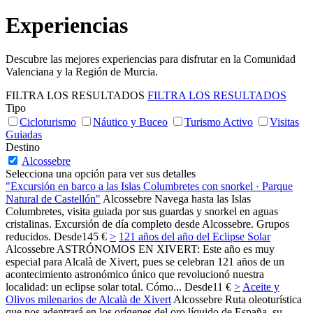
Experiencias
Descubre
las mejores experiencias para disfrutar en la Comunidad
Valenciana y la Región de Murcia.
FILTRA LOS RESULTADOS
FILTRA LOS RESULTADOS
Tipo
Cicloturismo
Náutico y Buceo
Turismo Activo
Visitas
Guiadas
Destino
Alcossebre
Selecciona una opción para ver sus detalles
"Excursión en barco a las Islas Columbretes con snorkel · Parque
Natural de Castellón"
Alcossebre
Navega hasta las Islas
Columbretes, visita guiada por sus guardas y snorkel en aguas
cristalinas. Excursión de día completo desde Alcossebre. Grupos
reducidos.
Desde
145 €
>
121 años del año del Eclipse Solar
Alcossebre
ASTRÓNOMOS EN XIVERT: Este año es muy
especial para Alcalà de Xivert, pues se celebran 121 años de un
acontecimiento astronómico único que revolucionó nuestra
localidad: un eclipse solar total. Cómo...
Desde
11 €
>
Aceite y
Olivos milenarios de Alcalà de Xivert
Alcossebre
Ruta oleoturística
que nos adentrará en los orígenes del oro líquido de España, su