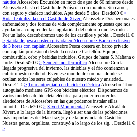
náutica
Alcossebre
Excursión en moto de agua de 60 minutos desde
Alcossebre hasta el Castillo de Peñíscola con monitor. Sin carnet,
con seguro y chaleco incluidos. Apta desde 5 años.
Desde
80 €
>
Ruta Teatralizada en el Castillo de Xivert
Alcossebre
Dos personajes
enfrentados y dos formas de vida completamente opuestas que nos
ayudarán a comprender la singularidad del entorno que les rodea.
Por un lado, descubriremos uno de los castillos y pobla...
Desde
11 €
>
Salida de pesca costera privada en Alcossebre · Barco exclusivo
de 3 horas con capitán
Alcossebre
Pesca costera en barco privado
con capitán profesional desde la costa de Castellón. Equipo,
combustible, cebo y bebidas incluidos. Grupos de hasta 5. Mañana o
tarde.
Desde
450 €
>
Senderismo Terrorífico
Alcossebre
Con la
llegada progresiva del invierno, las tinieblas y el frío comienzan a
cubrir nuestra realidad. Es en ese mundo de sombras donde se
ocultan todos los seres culpables de nuestro miedo y ansiedad....
Desde
11 €
>
Tour autoguiado en bicicleta eléctrica
Alcossebre
Tour
autoguiado mediante GPS con bicicleta eléctrica. Disponemos de
varios modelos de bicicleta eléctrica para poder recorrer los
alrededores de Alcossebre en las que podemos instalar sillas
infantil...
Desde
20 €
>
Xivert Monumental
Alcossebre
Alcalà de
Xivert, a lo largo de la historia, llegó a ser una de las poblaciones
más importantes del Maestrazgo y de la provincia de Castellón.
Nuestra gente, orgullosa, construyó a lo largo de los sig...
Desde
11 €
>