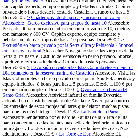
para grupo exclusivo
Alcossebre
Pesca de altura en el Mediterráneo
con capitán experto, equipo completo y bebidas incluidas. Chárter
privado de 6 horas desde la costa de Castellón. Grupos de hasta 5.
Desde
650 €
>
Chárter privado de pesca y turismo náutico en
Alcossebre · Barco exclusivo para grupos de hasta 10
Alcossebre
Pesca de altura o turismo náutico en barco privado de 10,5 metros
con camarote y 600 CV. Capitán experto, equipo completo y
bebidas incluidas. Grupos de hasta 10 personas.
Desde
800 €
>
Excursión en barco privado por la Serra d'Irta y Peñíscola · Snorkel
en la reserva natural
Alcossebre
Navega por las calas vírgenes de la
Serra d'Irta hasta el Castillo de Peñíscola en barco privado. Snorkel,
aperitivo y refrescos incluidos. Grupos de hasta 5 personas.
Desde
600 €
>
Excursión privada a las Islas Columbretes en barco ·
Día completo en la reserva marina de Castellón
Alcossebre
Visita las
Islas Columbretes en barco privado con capitán. Snorkel, aperitivo y
equipo incluidos. 8 horas para hasta 5 personas. Desde 1.100 € por
embarcación completa.
Desde
1.100 €
>
Gymkana: En busca del
Santo Grial
Alcossebre
Actividad infantil en familia Divertida
actividad en el castillo templario de Alcalà de Xivert para conocer
los entresijos de estos monjes militares que dejaron muchas pistas
para que los más intelige...
Desde
11 €
>
La Font de la Parra
Alcossebre
Senderismo por el Parque Natural de la Sierra de Irta
para conocer una de las fuentes más bellas del territorio, ubicada en
un mágico y frondoso rincón muy cerca de la línea de costa. Nos
adentraremos...
Desde
11 €
>
La Torre de Ebri
Alcossebre
EL