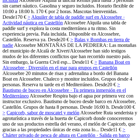
incluida
Alcossebre
Alquila la lancha Remus para hasta 5 personas
sin carnet náutico. Gasolina y seguro incluidos. Horario flexible de
10:00 a 18:00 h. 170 € por 2 horas. Mascotas bienvenidas.
Desde
170 €
>
Alquiler de tabla de paddle surf en Alcossebre ·
Actividad náutica en Castellón
Alcossebre
Alquila una tabla de
paddle surf y explora la costa mediterránea a tu ritmo. Sin
experiencia previa. Pala incluida. Disponible en Alcossebre,
Castellón. Reserva ya.
Desde
20 €
>
Balas y Bombas en tierra de
nadie
Alcossebre
MONTAÑAS DE LA PEDRERA: Las montañas
del municipio de Alcalà de Xivert/Alcossebre han sido testigos
mudos de los diferentes conflictos que han recorrido nuestro país.
Sin embargo, la Guerra Civil esp...
Desde
11 €
>
Banana Boat en
Alcossebre · Diversión en el mar para grupos en Castellón
Alcossebre
20 minutos de risas y adrenalina a bordo del Banana
Boat en Alcossebre. Chaleco y monitor incluidos. Grupos desde 4
personas. Reserva tu tarde en el Mediterráneo.
Desde
20 €
>
Bautismo de buceo en Alcossebre · Tu primera inmersión en el
Mediterráneo
Alcossebre
Respira bajo el agua por primera vez con
instructor exclusivo. Bautismo de buceo desde barco en Alcossebre,
Castellón. Grupos de hasta 8 personas. Desde 16:00 h.
Desde
100 €
>
Capicorb, sabor de moscatel y melón
Alcossebre
Ruta senderista y
agroturística a través de la huerta de Capicorb donde conoceremos
uno de sus productos estrella del verano, el melón de Capicorb, que
gracias a las propiedades únicas de esta zona lo...
Desde
11 €
>
Chárter privado de pesca de altura en Castellón · Salida en barco